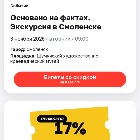
Города
Событие
Основано на фактах.
Площадки
Экскурсия в Смоленске
Артисты
3 ноября 2026
• вторник • 09:00
Рейтинги
Город:
Смоленск
Площадка:
Шумячский художественно-
краеведческий музей
Билеты со скидкой
на Kassir.ru
ПРОМОКОД
17%