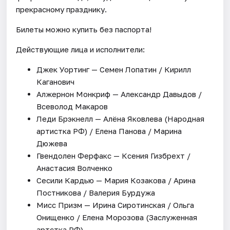
прекрасному празднику.
Билеты можно купить без паспорта!
Действующие лица и исполнители:
Джек Уортинг — Семен Лопатин / Кирилл
Каганович
Алжернон Монкриф — Александр Давыдов /
Всеволод Макаров
Леди Брэкнелл — Алёна Яковлева (Народная
артистка РФ) / Елена Панова / Марина
Дюжева
Гвендолен Ферфакс — Ксения Гизбрехт /
Анастасия Волченко
Сесили Кардью — Мария Козакова / Арина
Постникова / Валерия Бурдужа
Мисс Призм — Ирина Сиротинская / Ольга
Онищенко / Елена Морозова (Заслуженная
артстка РФ)