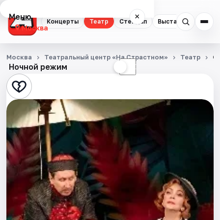
Меню
×
Концерты
Театр
Стендап
Выставки
Квест
Москва
Концерты
Москва
Театральный центр «На Страстном»
Театр
О
Ночной режим
☀
☾
Театр
Стендап
Выставки
Квесты
Экскурсии
Спорт
События