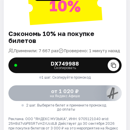
10%
Сэкономь 10% на покупке
билетов
Применили: 7 667 раз
Проверено: 1 минуту назад
DX749988
Скопировать
1 шаг. Скопируйте промокод
от 1 020 ₽
на Яндекс Афише
2 шаг. Выберите билет и примените промокод
до оплаты
Реклама. ООО "ЯНДЕКС МУЗЫКА", ИНН: 9705121040 erid:
25H8d7vbP8SRTvHZrUcdLB
Действует до 30 сентября 2026
при покупке билетов от 3 000 ₽ на это мероприятие на Яндекс