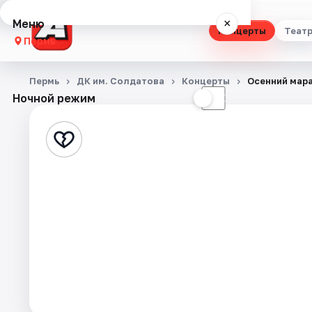
Меню
×
Концерты
Теат
Пермь
Концерты
Пермь
ДК им. Солдатова
Концерты
Осенний мар
Ночной режим
☀
☾
Театр
Стендап
Выставки
Квесты
Экскурсии
Спорт
События