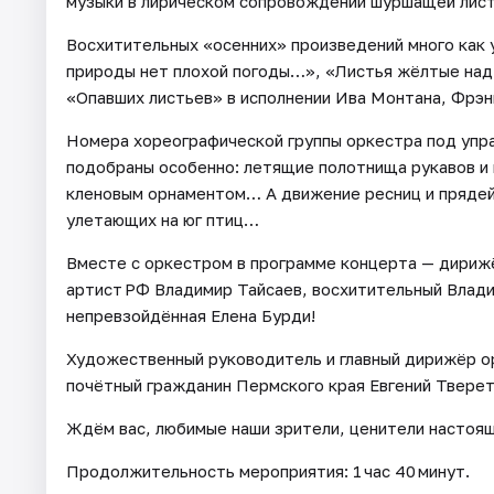
музыки в лирическом сопровождении шуршащей лис
Восхитительных «осенних» произведений много как у
природы нет плохой погоды…», «Листья жёлтые над
«Опавших листьев» в исполнении Ива Монтана, Фрэ
Номера хореографической группы оркестра под упр
подобраны особенно: летящие полотнища рукавов и
кленовым орнаментом… А движение ресниц и прядей
улетающих на юг птиц…
Вместе с оркестром в программе концерта — дириж
артист РФ Владимир Тайсаев, восхитительный Влад
непревзойдённая Елена Бурди!
Художественный руководитель и главный дирижёр о
почётный гражданин Пермского края Евгений Тверет
Ждём вас, любимые наши зрители, ценители настоящ
Продолжительность мероприятия: 1 час 40 минут.