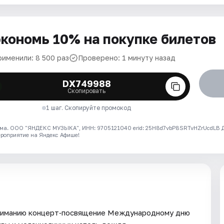
кономь 10% на покупке билетов
рименили: 8 500 раз
Проверено: 1 минуту назад
DX749988
Скопировать
1 шаг. Скопируйте промокод
ма. ООО "ЯНДЕКС МУЗЫКА", ИНН: 9705121040 erid: 25H8d7vbP8SRTvHZrUcdLB
ероприятие на Яндекс Афише!
вниманию концерт‑посвящение Международному дню