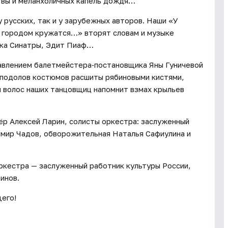
твы и меланхоличных капель дождя…
 русских, так и у зарубежных авторов. Наши «У
 городом кружатся…» вторят словам и музыке
нка Синатры, Эдит Пиаф…
авлением балетмейстера‑постановщика Яны Гуничевой
 подолов костюмов расшиты рябиновыми кистями,
 волос наших танцовщиц напомнит взмах крыльев
ёр Алексей Ларин, солисты оркестра: заслуженный
имир Чадов, обворожительная Наталья Сафиулина и
ркестра — заслуженный работник культуры России,
инов.
его!