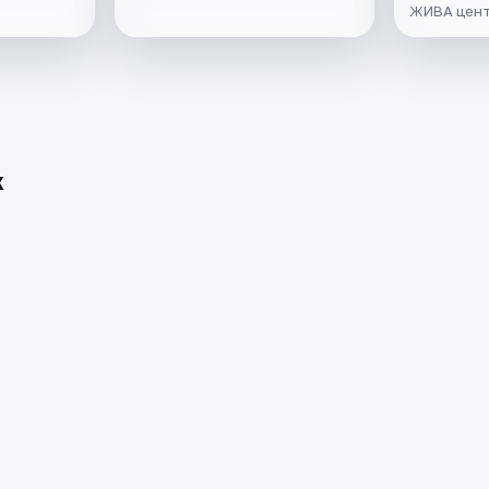
ЖИВА цен
х