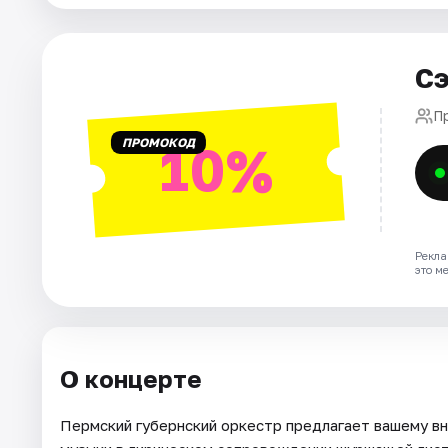
Города
Сэ
Площадки
П
ПРОМОКОД
10%
Артисты
Рейтинги
Рекла
это м
О концерте
Пермский губернский оркестр предлагает вашему 