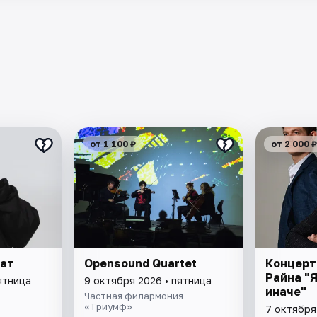
от 1 100 ₽
от 2 000 ₽
рат
Opensound Quartet
Концерт
Райна "
ятница
9 октября 2026 • пятница
иначе"
Частная филармония
«Триумф»
7 октября