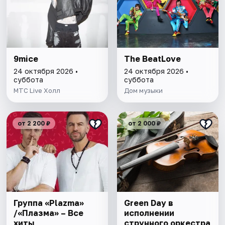
9mice
The BeatLove
24 октября 2026 •
24 октября 2026 •
суббота
суббота
MTC Live Холл
Дом музыки
от 2 200 ₽
от 2 000 ₽
Группа «Plazma»
Green Day в
/«Плазма» – Все
исполнении
хиты
струнного оркестра