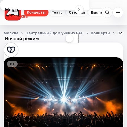
Меню
×
Концерты
Театр
Стендап
Выставки
Квест
Москва
Концерты
Москва
Центральный дом учёных РАН
Концерты
Осен
Ночной режим
☀
☾
Театр
Стендап
6+
Выставки
Квесты
Экскурсии
Спорт
События