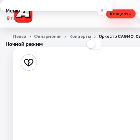
Меню
×
Концерты
Пенза
Концерты
Пенза
Филармония
Концерты
Оркестр CAGMO. С
Ночной режим
☀
☾
Театр
Стендап
Выставки
Экскурсии
Спорт
События