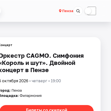
☀
☾
Пенза
Концерт
Оркестр CAGMO. Симфония
«Король и шут». Двойной
концерт в Пензе
8 октября 2026
• четверг • 19:00
Город:
Пенза
Площадка:
Филармония
Билеты со скидкой