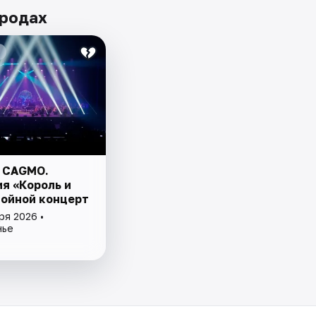
ородах
 CAGMO.
я «Король и
войной концерт
ря 2026 •
нье