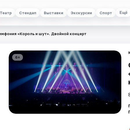
Театр
Стендап
Выставки
Экскурсии
Спорт
Ещё
имфония «Король и шут». Двойной концерт
6+