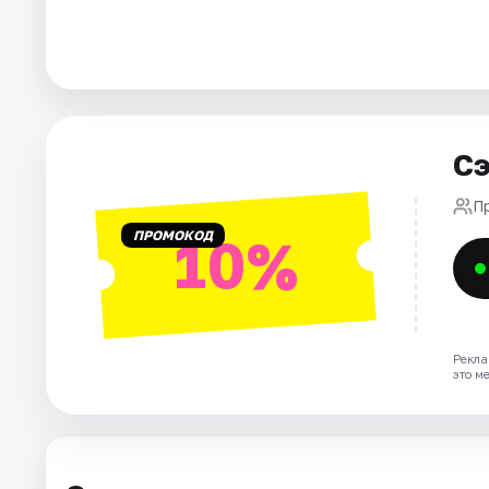
Города
Площадки
Артисты
Сэ
Рейтинги
П
ПРОМОКОД
10%
Рекла
это м