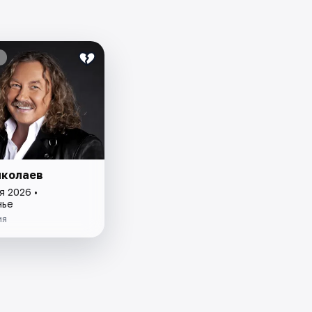
иколаев
я 2026 •
нье
ия