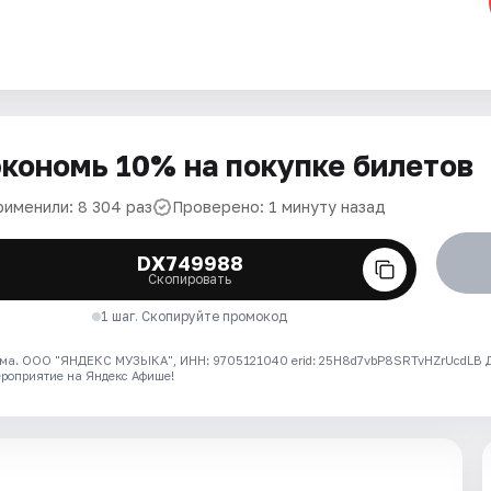
кономь 10% на покупке билетов
рименили: 8 304 раз
Проверено: 1 минуту назад
DX749988
Скопировать
1 шаг. Скопируйте промокод
ма. ООО "ЯНДЕКС МУЗЫКА", ИНН: 9705121040 erid: 25H8d7vbP8SRTvHZrUcdLB
ероприятие на Яндекс Афише!