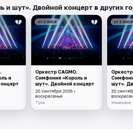
 и шут». Двойной концерт в других г
от 2 300 ₽
от 2 300 ₽
.
Оркестр CAGMO.
Оркестр
ль и
Симфония «Король и
Симфони
концерт
шут». Двойной концерт
шут». Д
20 сентября 2026 •
20 сентяб
воскресенье
воскресе
Тула
Ульяновск