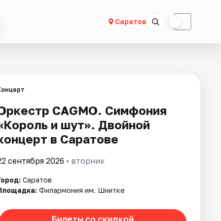
☀
☾
Саратов
Концерт
Оркестр CAGMO. Симфония
«Король и шут». Двойной
концерт в Саратове
22 сентября 2026
• вторник
Город:
Саратов
Площадка:
Филармония им. Шнитке
Билеты со скидкой