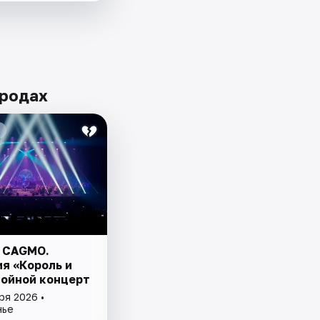
ородах
 CAGMO.
я «Король и
войной концерт
ря 2026 •
нье