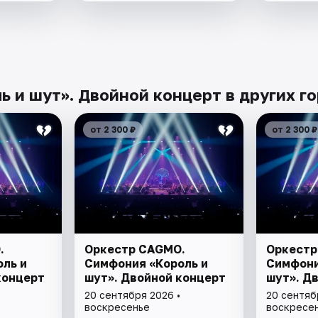
 и шут». Двойной концерт в других г
от 2 300 ₽
от 2 300 ₽
.
Оркестр CAGMO.
Оркестр
ль и
Симфония «Король и
Симфони
концерт
шут». Двойной концерт
шут». Д
20 сентября 2026 •
20 сентяб
воскресенье
воскресе