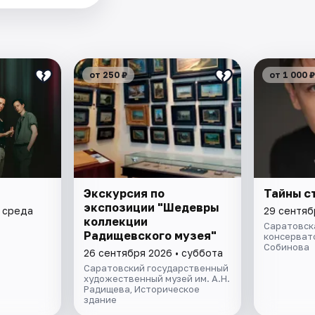
от 250 ₽
от 1 000 ₽
Экскурсия по
Тайны с
экспозиции "Шедевры
• среда
29 сентяб
коллекции
Саратовск
Радищевского музея"
консервато
Собинова
26 сентября 2026 • суббота
Саратовский государственный
художественный музей им. А.Н.
Радищева, Историческое
здание