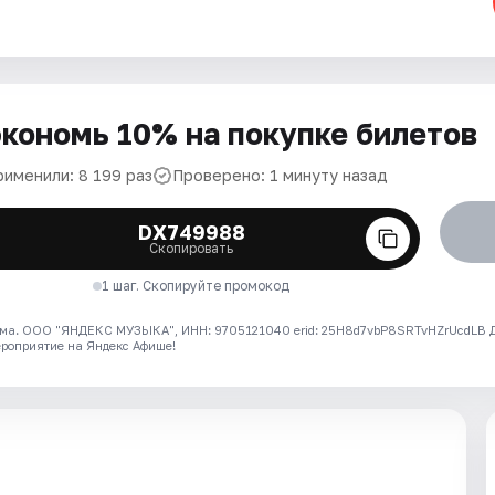
кономь 10% на покупке билетов
рименили: 8 199 раз
Проверено: 1 минуту назад
DX749988
Скопировать
1 шаг. Скопируйте промокод
ма. ООО "ЯНДЕКС МУЗЫКА", ИНН: 9705121040 erid: 25H8d7vbP8SRTvHZrUcdLB
ероприятие на Яндекс Афише!