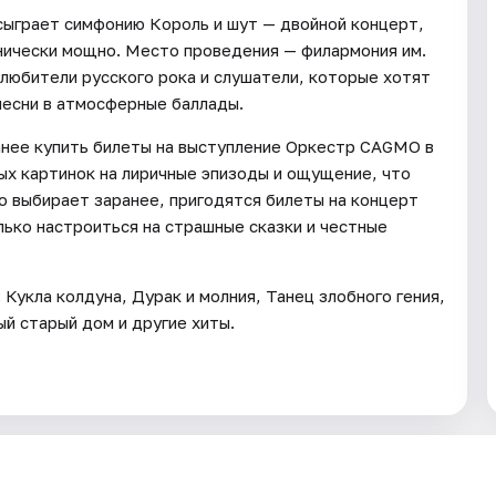
сыграет симфонию Король и шут — двойной концерт,
нически мощно. Место проведения — филармония им.
я любители русского рока и слушатели, которые хотят
песни в атмосферные баллады.
анее купить билеты на выступление Оркестр CAGMO в
ых картинок на лиричные эпизоды и ощущение, что
о выбирает заранее, пригодятся билеты на концерт
ько настроиться на страшные сказки и честные
 Кукла колдуна, Дурак и молния, Танец злобного гения,
ый старый дом и другие хиты.