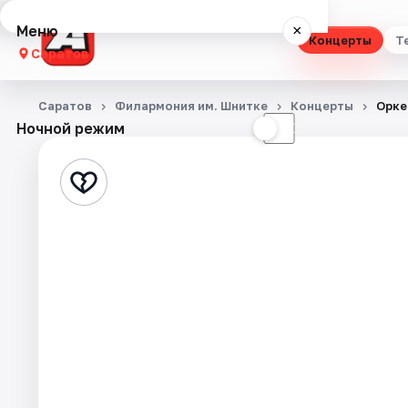
Меню
×
Концерты
Т
Саратов
Концерты
Саратов
Филармония им. Шнитке
Концерты
Орке
Ночной режим
☀
☾
Театр
Стендап
Выставки
Квесты
Экскурсии
События