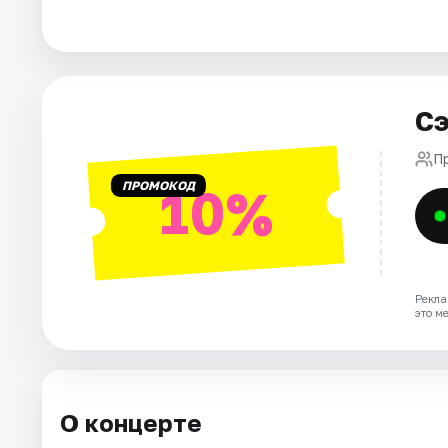
Города
Площадки
Артисты
Сэ
Рейтинги
П
ПРОМОКОД
10%
Рекла
это м
О концерте