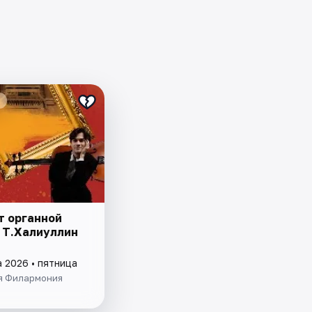
т органной
 Т.Халиуллин
а 2026 • пятница
я Филармония