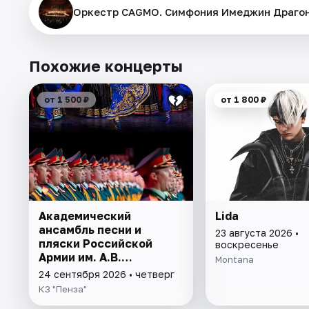
Оркестр CAGMO. Симфония Имеджин Драгонс
Похожие концерты
от 1 500 ₽
от 1 800 ₽
Академический
Lida
ансамбль песни и
23 августа 2026 •
пляски Российской
воскресенье
Армии им. А.В.
Montana
Александрова
24 сентября 2026 • четверг
КЗ "Пенза"