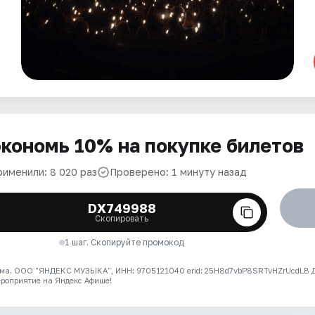
кономь 10% на покупке билетов
рименили: 8 020 раз
Проверено: 1 минуту назад
DX749988
Скопировать
1 шаг. Скопируйте промокод
ма. ООО "ЯНДЕКС МУЗЫКА", ИНН: 9705121040 erid: 25H8d7vbP8SRTvHZrUcdLB
ероприятие на Яндекс Афише!