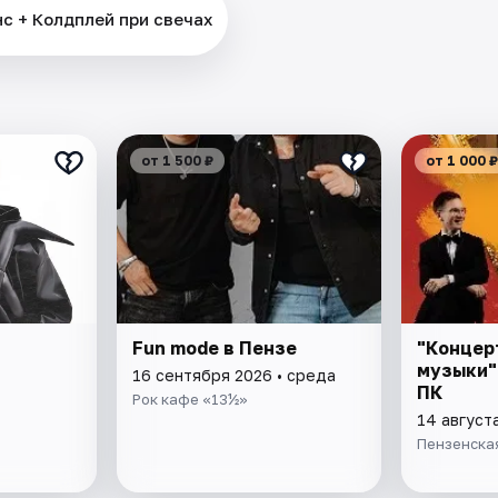
 + Колдплей при свечах
от 1 500 ₽
от 1 000 ₽
Fun mode в Пензе
"Концер
музыки"
16 сентября 2026 • среда
ПК
Рок кафе «13½»
14 август
Пензенска