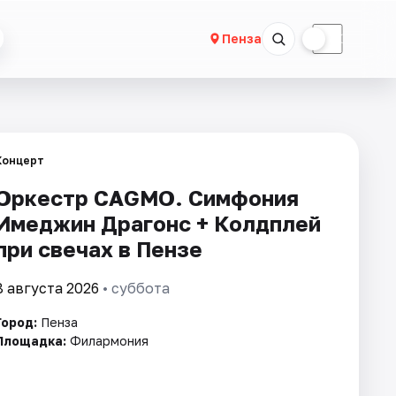
☀
☾
Пенза
Концерт
Оркестр CAGMO. Симфония
Имеджин Драгонс + Колдплей
при свечах в Пензе
8 августа 2026
• суббота
Город:
Пенза
Площадка:
Филармония