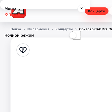
Меню
×
Концерты
Пенза
Концерты
Пенза
Филармония
Концерты
Оркестр CAGMO. С
Ночной режим
☀
☾
Театр
Стендап
Выставки
Экскурсии
Спорт
События