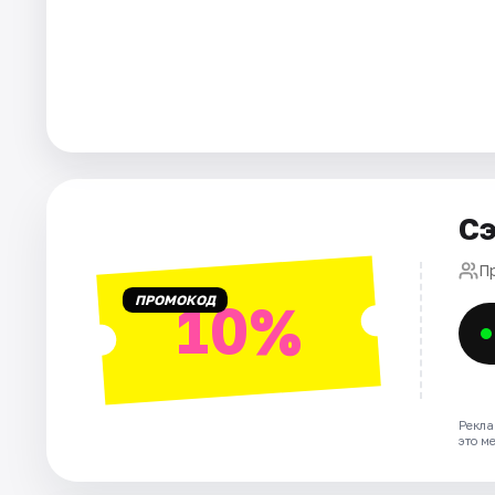
Города
Площадки
Артисты
Рейтинги
Сэ
П
ПРОМОКОД
10%
Рекла
это м