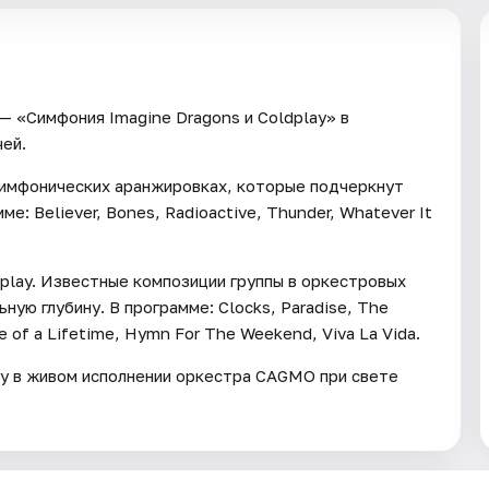
 «Симфония Imagine Dragons и Coldplay» в
чей.
симфонических аранжировках, которые подчеркнут
е: Believer, Bones, Radioactive, Thunder, Whatever It
play. Известные композиции группы в оркестровых
ую глубину. В программе: Clocks, Paradise, The
re of a Lifetime, Hymn For The Weekend, Viva La Vida.
lay в живом исполнении оркестра CAGMO при свете