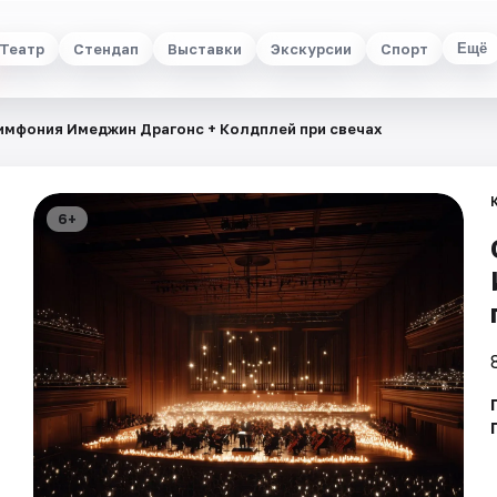
Театр
Стендап
Выставки
Экскурсии
Спорт
Ещё
имфония Имеджин Драгонс + Колдплей при свечах
6+