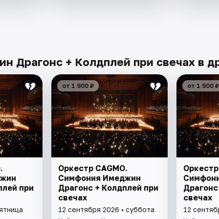
 Драгонс + Колдплей при свечах в др
от 1 900 ₽
от 1 900 ₽
.
Оркестр CAGMO.
Оркестр
джин
Симфония Имеджин
Симфон
плей при
Драгонс + Колдплей при
Драгонс
свечах
свечах
пятница
12 сентября 2026 • суббота
12 сентяб