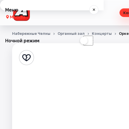
Меню
×
Ко
Москва
Концерты
Набережные Челны
Органный зал
Концерты
Орке
Ночной режим
☀
☾
Театр
Стендап
Экскурсии
Города
Площадки
Артисты