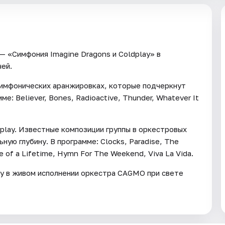
 «Симфония Imagine Dragons и Coldplay» в
чей.
симфонических аранжировках, которые подчеркнут
е: Believer, Bones, Radioactive, Thunder, Whatever It
play. Известные композиции группы в оркестровых
ую глубину. В программе: Clocks, Paradise, The
re of a Lifetime, Hymn For The Weekend, Viva La Vida.
lay в живом исполнении оркестра CAGMO при свете