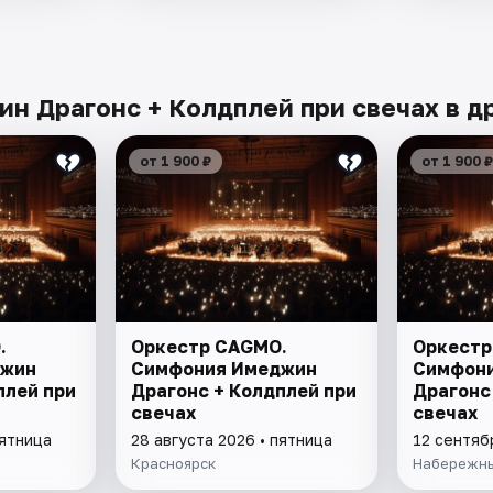
 Драгонс + Колдплей при свечах в др
от 1 900 ₽
от 1 900 ₽
.
Оркестр CAGMO.
Оркестр
джин
Симфония Имеджин
Симфон
плей при
Драгонс + Колдплей при
Драгонс
свечах
свечах
пятница
28 августа 2026 • пятница
12 сентяб
Красноярск
Набережны