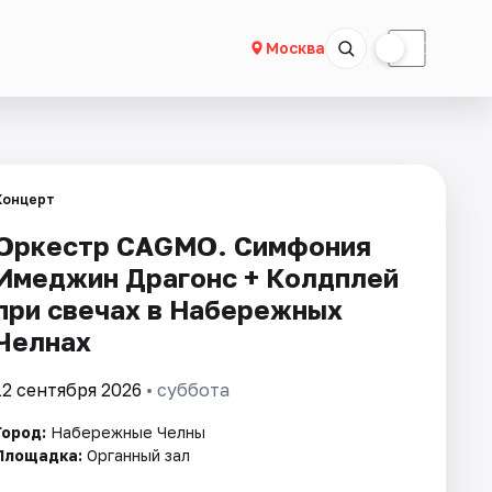
☀
☾
Москва
Концерт
Оркестр CAGMO. Симфония
Имеджин Драгонс + Колдплей
при свечах в Набережных
Челнах
12 сентября 2026
• суббота
Город:
Набережные Челны
Площадка:
Органный зал