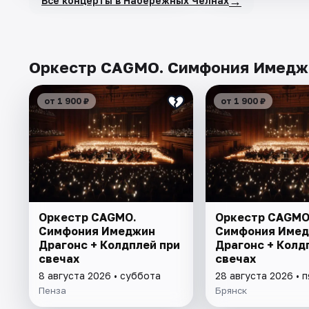
→
Все концерты в Набережных Челнах
Оркестр CAGMO. Симфония Имеджин
от 1 900 ₽
от 1 900 ₽
Оркестр CAGMO.
Оркестр CAGMO
Симфония Имеджин
Симфония Име
Драгонс + Колдплей при
Драгонс + Колд
свечах
свечах
8 августа 2026 • суббота
28 августа 2026 • 
Пенза
Брянск