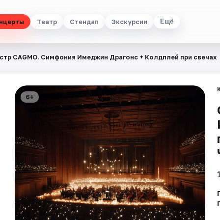
нцерты
Театр
Стендап
Экскурсии
Ещё
стр CAGMO. Симфония Имеджин Драгонс + Колдплей при свечах
6+