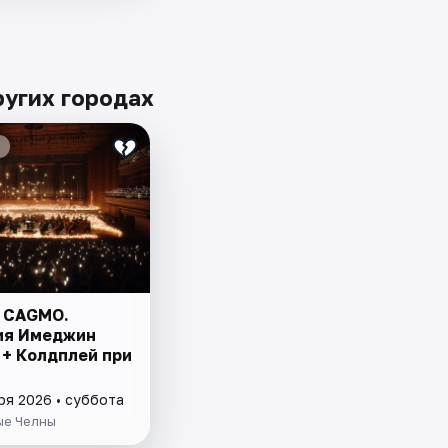
угих городах
 CAGMO.
ия Имеджин
 + Колдплей при
ря 2026 • суббота
е Челны