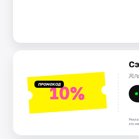
Рейтинги
Сэ
П
ПРОМОКОД
10%
Рекла
это м