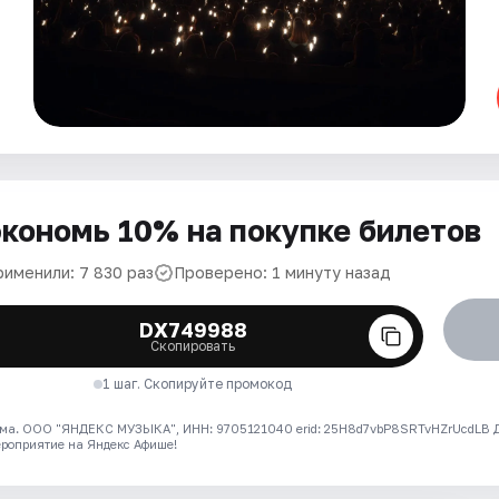
кономь 10% на покупке билетов
рименили: 7 830 раз
Проверено: 1 минуту назад
DX749988
Скопировать
1 шаг. Скопируйте промокод
ма. ООО "ЯНДЕКС МУЗЫКА", ИНН: 9705121040 erid: 25H8d7vbP8SRTvHZrUcdLB
ероприятие на Яндекс Афише!