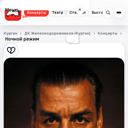
Меню
×
Концерты
Театр
Стендап
Выставки
Экску
Курган
Концерты
Курган
ДК Железнодорожников (Курган)
Концерты
О
Ночной режим
☀
☾
Театр
Стендап
Выставки
Экскурсии
События
Города