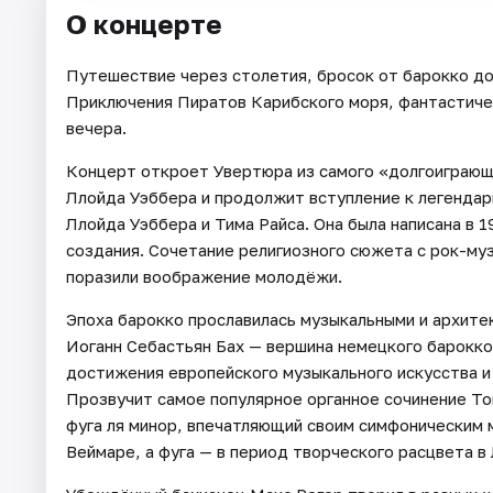
О концерте
Путешествие через столетия, бросок от барокко д
Приключения Пиратов Карибского моря, фантастичес
вечера.
Концерт откроет Увертюра из самого «долгоиграю
Ллойда Уэббера и продолжит вступление к легенда
Ллойда Уэббера и Тима Райса. Она была написана в 1
создания. Сочетание религиозного сюжета с рок-му
поразили воображение молодёжи.
Эпоха барокко прославилась музыкальными и архит
Иоганн Себастьян Бах — вершина немецкого барокко
достижения европейского музыкального искусства и
Прозвучит самое популярное органное сочинение Ток
фуга ля минор, впечатляющий своим симфоническим 
Веймаре, а фуга — в период творческого расцвета в