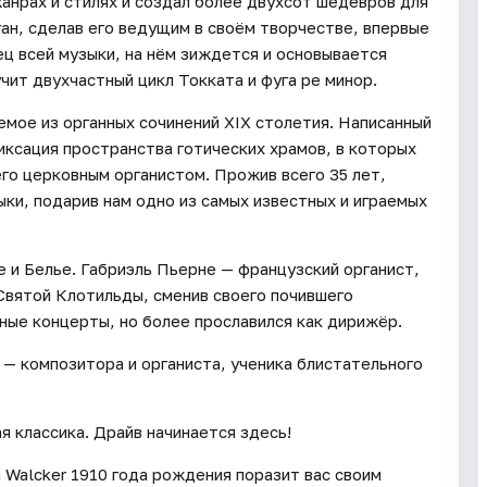
анрах и стилях и создал более двухсот шедевров для
ган, сделав его ведущим в своём творчестве, впервые
ец всей музыки, на нём зиждется и основывается
чит двухчастный цикл Токката и фуга ре минор.
емое из органных сочинений XIX столетия. Написанный
иксация пространства готических храмов, в которых
го церковным органистом. Прожив всего 35 лет,
ыки, подарив нам одно из самых известных и играемых
 и Белье. Габриэль Пьерне — французский органист,
Святой Клотильды, сменив своего почившего
нные концерты, но более прославился как дирижёр.
 — композитора и органиста, ученика блистательного
я классика. Драйв начинается здесь!
 Walcker 1910 года рождения поразит вас своим