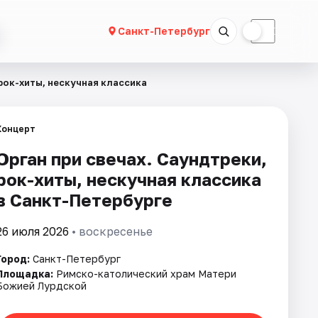
☀
☾
Санкт-Петербург
 рок-хиты, нескучная классика
Концерт
Орган при свечах. Саундтреки,
рок-хиты, нескучная классика
в Санкт-Петербурге
26 июля 2026
• воскресенье
Город:
Санкт-Петербург
Площадка:
Римско-католический храм Матери
Божией Лурдской