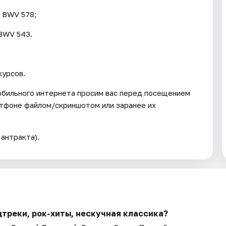
, BWV 578;
 BWV 543.
курсов.
мобильного интернета просим вас перед посещением
ртфоне файлом/скриншотом или заранее их
антракта).
дтреки, рок-хиты, нескучная классика?