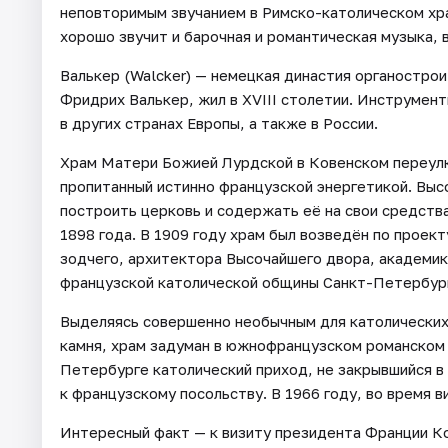
неповторимым звучанием в Римско-католическом хр
хорошо звучит и барочная и романтическая музыка, 
Валькер (Walcker) — немецкая династия органостро
Фридрих Валькер, жил в XVIII столетии. Инструмент
в других странах Европы, а также в России.
Храм Матери Божией Лурдской в Ковенском переулк
пропитанный истинно французской энергетикой. Вы
построить церковь и содержать её на свои средств
1898 года. В 1909 году храм был возведён по проек
зодчего, архитектора Высочайшего двора, академик
французской католической общины Санкт-Петербур
Выделяясь совершенно необычным для католических
камня, храм задуман в южнофранцузском романском 
Петербурге католический приход, не закрывшийся в с
к французскому посольству. В 1966 году, во время в
Интересный факт — к визиту президента Франции Ко