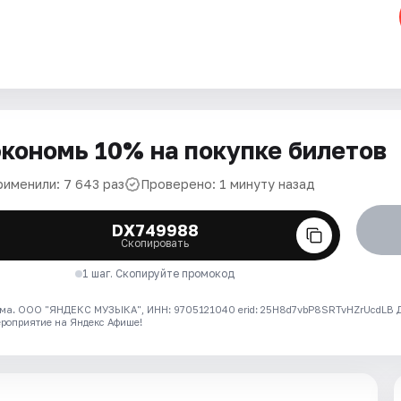
кономь 10% на покупке билетов
рименили: 7 643 раз
Проверено: 1 минуту назад
DX749988
Скопировать
1 шаг. Скопируйте промокод
ма. ООО "ЯНДЕКС МУЗЫКА", ИНН: 9705121040 erid: 25H8d7vbP8SRTvHZrUcdLB
ероприятие на Яндекс Афише!