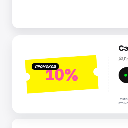
Города
Площадки
Артисты
Сэ
Рейтинги
П
ПРОМОКОД
10%
Рекла
это м