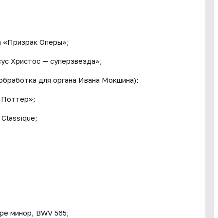
а «Призрак Оперы»;
ус Христос — суперзвезда»;
обработка для органа Ивана Мокшина);
и Поттер»;
 Classique;
 ре минор, BWV 565;