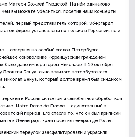
аме Матери Божией Лурдской. На нём одинаково
в чём вы можете убедиться, посетив наши концерты.
ителей, первый представитель которой, Эбергардт
ы этой фирмы установлены не только в Германии, но и
е — совершенно особый уголок Петербурга,
сочайшее соизволение «французским гражданам
а» было дано императором Николаем II 19 октября
ту Леонтия Бенуа, сына великого петербургского
а Николая Бенуа, который долгое время был синдиком
га.
 церквей в России силуэтом и самобытной обработкой
стиле. Notre Dame de France — единственный в
оветский период. Его спасло то, что он был приписан
изита в Ленинград, храм посетил генерал де Голль.
венский переулок заасфальтировали и украсили