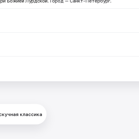
ери Божией Лурдской
. Город — Санкт-Петербург.
ескучная классика