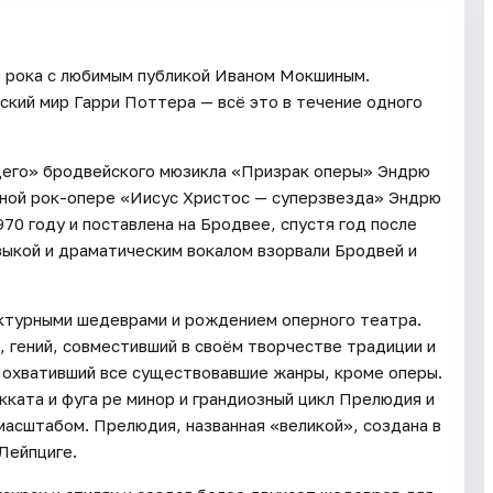
о рока с любимым публикой Иваном Мокшиным.
кий мир Гарри Поттера — всё это в течение одного
щего» бродвейского мюзикла «Призрак оперы» Эндрю
рной рок-опере «Иисус Христос — суперзвезда» Эндрю
970 году и поставлена на Бродвее, спустя год после
зыкой и драматическим вокалом взорвали Бродвей и
ектурными шедеврами и рождением оперного театра.
, гений, совместивший в своём творчестве традиции и
 охвативший все существовавшие жанры, кроме оперы.
ката и фуга ре минор и грандиозный цикл Прелюдия и
масштабом. Прелюдия, названная «великой», создана в
 Лейпциге.