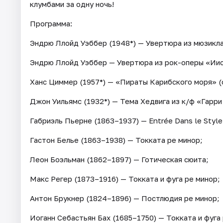
клумбами за одну ночь!
Программа:
Эндрю Ллойд Уэббер (1948*) — Увертюра из мюзикл
Эндрю Ллойд Уэббер — Увертюра из рок-оперы «Иис
Ханс Циммер (1957*) — «Пираты Карибского моря» (
Джон Уильямс (1932*) — Тема Хедвига из к/ф «Гарр
Габриэль Пьерне (1863–1937) — Entrée Dans le Style
Гастон Белье (1863–1938) — Токката ре минор;
Леон Боэльман (1862–1897) — Готическая сюита;
Макс Регер (1873–1916) — Токката и фуга ре минор;
Антон Брукнер (1824–1896) — Постлюдия ре минор;
Иоганн Себастьян Бах (1685–1750) — Токката и фуга