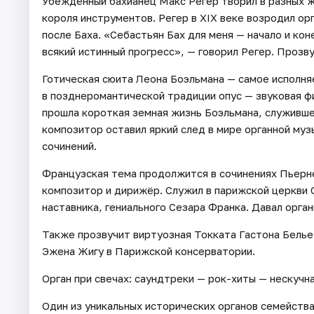
Убеждённый бахианец Макс Регер творил в разных ж
короля инструментов. Регер в XIX веке возродил ор
после Баха. «Себастьян Бах для меня — начало и кон
всякий истинный прогресс», — говорил Регер. Прозву
Готическая сюита Леона Боэльмана — самое исполня
в позднеромантической традиции опус — звуковая ф
прошла короткая земная жизнь Боэльмана, служивше
композитор оставил яркий след в мире органной муз
сочинений.
Французская тема продолжится в сочинениях Пьерне
композитор и дирижёр. Служил в парижской церкви 
наставника, гениального Сезара Франка. Давал орга
Также прозвучит виртуозная Токката Гастона Белье
Эжена Жигу в Парижской консерватории.
Орган при свечах: саундтреки — рок-хиты — нескучна
Один из уникальных исторических органов семейства