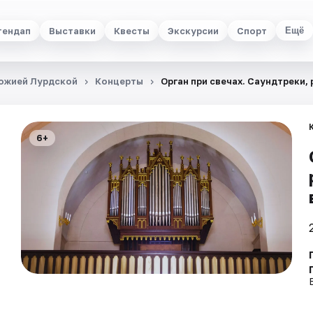
тендап
Выставки
Квесты
Экскурсии
Спорт
Ещё
Божией Лурдской
Концерты
Орган при свечах. Саундтреки,
6+