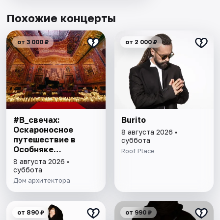
Похожие концерты
от 3 000 ₽
от 2 000 ₽
#В_свечах:
Burito
Оскароносное
8 августа 2026 •
путешествие в
суббота
Особняке
Roof Place
Половцова
8 августа 2026 •
суббота
Дом архитектора
от 890 ₽
от 990 ₽