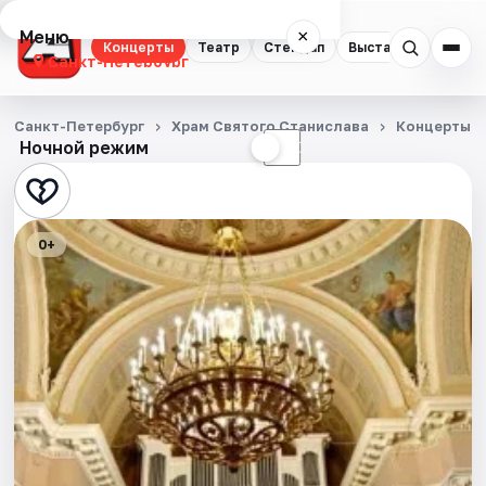
Меню
×
Концерты
Театр
Стендап
Выставки
Квест
Санкт-Петербург
Концерты
Санкт-Петербург
Храм Святого Станислава
Концерты
Ночной режим
☀
☾
Театр
Стендап
0+
Выставки
Квесты
Экскурсии
Спорт
События