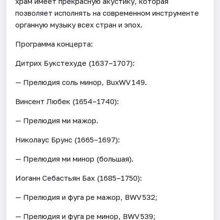
храм имеет прекрасную акустику, которая
позволяет исполнять на современном инструменте
органную музыку всех стран и эпох.
Программа концерта:
Дитрих Букстехуде (1637–1707):
— Прелюдия соль минор, BuxWV 149.
Винсент Любек (1654–1740):
— Прелюдия ми мажор.
Николаус Брунс (1665–1697):
— Прелюдия ми минор (большая).
Иоганн Себастьян Бах (1685–1750):
— Прелюдия и фуга ре мажор, BWV 532;
— Прелюдия и фуга ре минор, BWV 539;