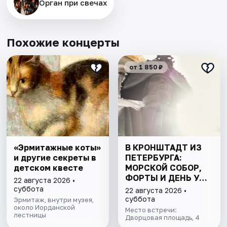
Орган при свечах
Похожие концерты
от 1 850 ₽
«Эрмитажные коты»
В КРОНШТАДТ ИЗ
и другие секреты в
ПЕТЕРБУРГА:
детском квесте
МОРСКОЙ СОБОР,
ФОРТЫ И ДЕНЬ У
22 августа 2026 •
ФИНСКОГО ЗАЛИВА.
суббота
22 августа 2026 •
ВСЁ ВКЛЮЧЕНО
суббота
Эрмитаж, внутри музея,
около Иорданской
Место встречи:
лестницы
Дворцовая площадь, 4