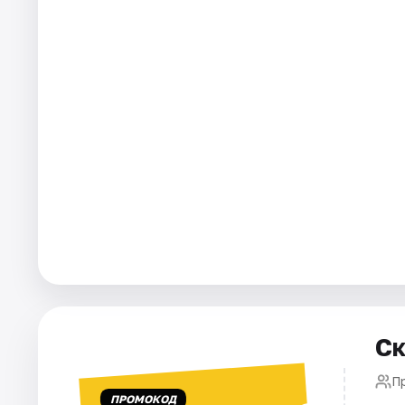
Города
Площадки
Артисты
Рейтинги
Ск
П
ПРОМОКОД