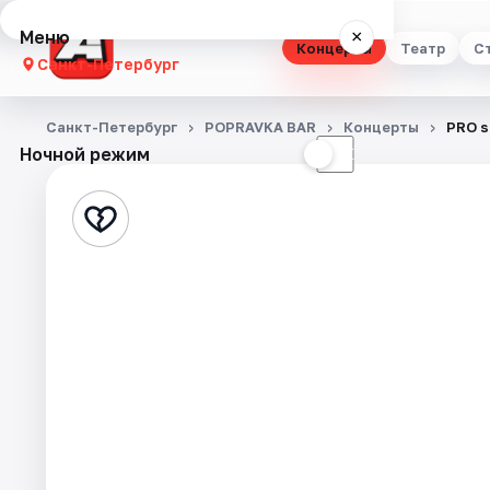
Меню
×
Концерты
Театр
С
Санкт-Петербург
Концерты
Санкт-Петербург
POPRAVKA BAR
Концерты
PRO 
Ночной режим
☀
☾
Театр
Стендап
Выставки
Квесты
Экскурсии
Спорт
События