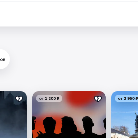
.
ов
от 1 200 ₽
от 2 950 ₽