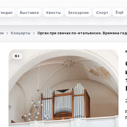
тендап
Выставки
Квесты
Экскурсии
Спорт
Ещё
ии
Концерты
Орган при свечах по-итальянски. Времена го
6+