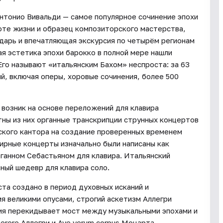
Антонио Вивальди — самое популярное сочинение эпохи
оте жизни и образец композиторского мастерства,
дарь и впечатляющая экскурсия по четырём регионам
я эстетика эпохи барокко в полной мере нашли
Его называют «итальянским Бахом» неспроста: за 63
й, включая оперы, хоровые сочинения, более 500
 возник на основе переложений для клавира
тны из них органные транскрипции струнных концертов
ского кантора на создание проверенных временем
ирные концерты изначально были написаны как
ганном Себастьяном для клавира. Итальянский
нный шедевр для клавира соло.
та создано в период духовных исканий и
мя великими опусами, строгий аскетизм Аллегри
ия перекидывает мост между музыкальными эпохами и
erere Аллегри и Ave verum corpus Моцарта.