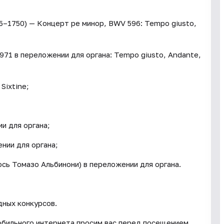
5–1750) — Концерт ре минор, BWV 596: Tempo giusto,
71 в переложении для органа: Tempo giusto, Andante,
Sixtine;
и для органа;
нии для органа;
сь Томазо Альбинони) в переложении для органа.
дных конкурсов.
мобильного интернета просим вас перед посещением