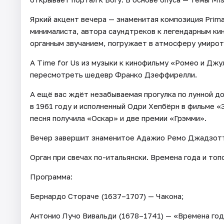
Яркий акцент вечера — знаменитая композиция Prim
минималиста, автора саундтреков к легендарным к
органным звучанием, погружает в атмосферу умирот
A Time for Us из музыки к кинофильму «Ромео и Дж
пересмотреть шедевр Франко Дзеффирелли.
А ещё вас ждёт незабываемая прогулка по лунной до
в 1961 году и исполненный Одри Хепбёрн в фильме 
песня получила «Оскар» и две премии «Грэмми».
Вечер завершит знаменитое Адажио Ремо Джадзотт
Орган при свечах по-итальянски. Времена года и то
Программа:
Бернардо Стораче (1637–1707) — Чакона;
Антонио Лучо Вивальди (1678–1741) — «Времена года