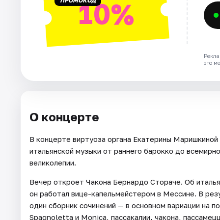
ПРОМОКОД
10%
Рекла
это м
О концерте
В концерте виртуоза органа Екатерины Маришкиной
итальянской музыки от раннего барокко до всемирн
великолепии.
Вечер откроет Чакона Бернардо Стораче. Об италья
он работал вице-капельмейстером в Мессине. В рез
один сборник сочинений — в основном вариации на п
Spagnoletta и Monica, пассакалии, чакона, пассамец