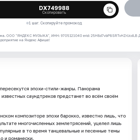
DX749988
Скопировать
1 шаг. Скопируйте промокод
ма. ООО "ЯНДЕКС МУЗЫКА", ИНН: 9705121040 erid: 25H8d7vbP8SRTvHZrUcdLB
ероприятие на Яндекс Афише!
 пересекутся эпохи-стили-жанры. Панорама
о известных саундтреков предстанет во всём своём
нском композиторе эпохи барокко, известно лишь, что
ультате многочисленных землетрясений, уцелел лишь
опулярные в то время танцевальные и песенные темы
цо и романески.