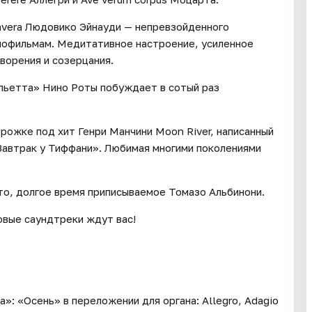
avera Людовико Эйнауди — непревзойденного
инофильмам. Медитативное настроение, усиленное
ворения и созерцания.
ульетта» Нино Роты побуждает в сотый раз
рожке под хит Генри Манчини Moon River, написанный
«Завтрак у Тиффани». Любимая многими поколениями
о, долгое время приписываемое Томазо Альбинони.
повые саундтреки ждут вас!
»: «Осень» в переложении для органа: Allegro, Adagio