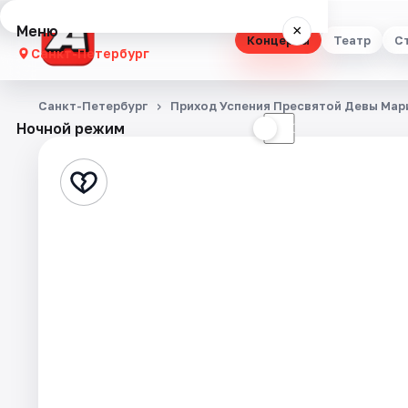
Меню
×
Концерты
Театр
С
Санкт-Петербург
Концерты
Санкт-Петербург
Приход Успения Пресвятой Девы Мар
Ночной режим
☀
☾
Театр
Стендап
Выставки
Квесты
Экскурсии
Спорт
События