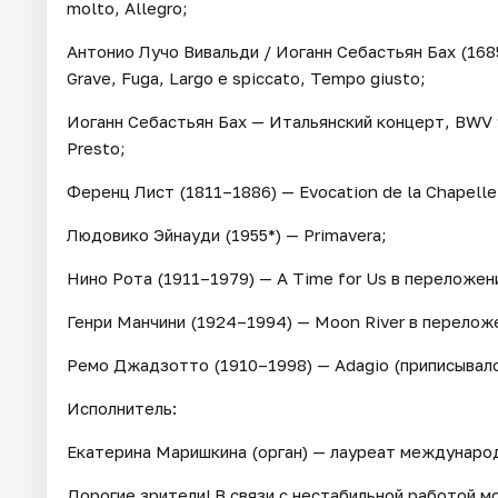
molto, Allegro;
Антонио Лучо Вивальди / Иоганн Себастьян Бах (168
Grave, Fuga, Largo e spiccato, Tempo giusto;
Иоганн Себастьян Бах — Итальянский концерт, BWV 9
Presto;
Ференц Лист (1811–1886) — Evocation de la Chapelle 
Людовико Эйнауди (1955*) — Primavera;
Нино Рота (1911–1979) — A Time for Us в переложени
Генри Манчини (1924–1994) — Moon River в переложе
Ремо Джадзотто (1910–1998) — Adagio (приписывало
Исполнитель:
Екатерина Маришкина (орган) — лауреат междунаро
Дорогие зрители! В связи с нестабильной работой 