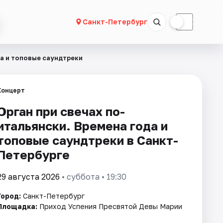
☀
☾
Санкт-Петербург
да и топовые саундтреки
Концерт
Орган при свечах по-
итальянски. Времена года и
топовые саундтреки в Санкт-
Петербурге
29 августа 2026
• суббота • 19:30
Город:
Санкт-Петербург
Площадка:
Приход Успения Пресвятой Девы Марии