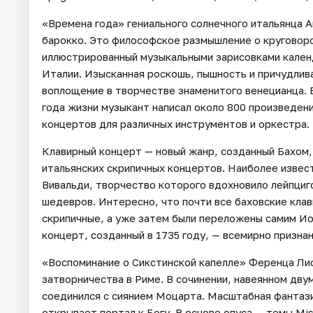
«Времена года» гениального солнечного итальянца 
барокко. Это философское размышление о круговор
иллюстрированный музыкальными зарисовками кален
Италии. Изысканная роскошь, пышность и причудлива
воплощение в творчестве знаменитого венецианца. 
года жизни музыкант написал около 800 произведени
концертов для различных инструментов и оркестра.
Клавирный концерт — новый жанр, созданный Бахом,
итальянских скрипичных концертов. Наиболее извес
Вивальди, творчество которого вдохновило лейпциг
шедевров. Интересно, что почти все баховские клав
скрипичные, а уже затем были переложены самим Ио
концерт, созданный в 1735 году, — всемирно призна
«Воспоминание о Сикстинской капелле» Ференца Лис
затворничества в Риме. В сочинении, навеянном дву
соединился с сиянием Моцарта. Масштабная фантаз
открывает портал к Богу. В основе опуса — темы Mis