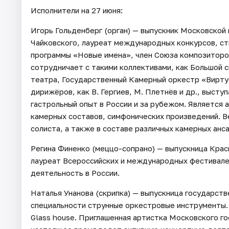
Исполнители на 27 июня:
Игорь Гольденберг (орган) — выпускник Московской
Чайковского, лауреат международных конкурсов, с
программы «Новые имена», член Союза композиторов
сотрудничает с такими коллективами, как Большой
театра, Государственный Камерный оркестр «Вирту
дирижёров, как В. Гергиев, М. Плетнёв и др., высту
гастрольный опыт в России и за рубежом. Является 
камерных составов, симфонических произведений. В
солиста, а также в составе различных камерных анс
Регина Финенко (меццо-сопрано) — выпускница Крас
лауреат Всероссийских и международных фестивале
деятельность в России.
Наталья Унанова (скрипка) — выпускница государст
специальности струнные оркестровые инструменты. В
Glass house. Приглашенная артистка Московского г