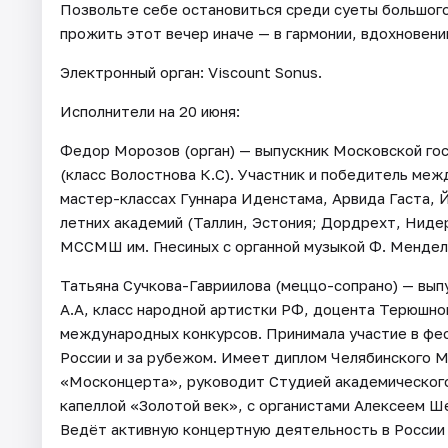
Позвольте себе остановиться среди суеты большого 
прожить этот вечер иначе — в гармонии, вдохновени
Электронный орган: Viscount Sonus.
Исполнители на 20 июня:
Федор Морозов (орган) — выпускник Московской гос
(класс Волостнова К.С). Участник и победитель меж
мастер-классах Гуннара Иденстама, Арвида Гаста, Йо
летних академий (Таллин, Эстония; Дордрехт, Нидер
МССМШ им. Гнесиных с органной музыкой Ф. Мендел
Татьяна Сучкова-Гавриилова (меццо-сопрано) — вы
А.А, класс народной артистки РФ, доцента Терюшнов
международных конкурсов. Принимала участие в фес
России и за рубежом. Имеет диплом Челябинского 
«Москонцерта», руководит Студией академического
капеллой «Золотой век», с органистами Алексеем Ш
Ведёт активную концертную деятельность в России 