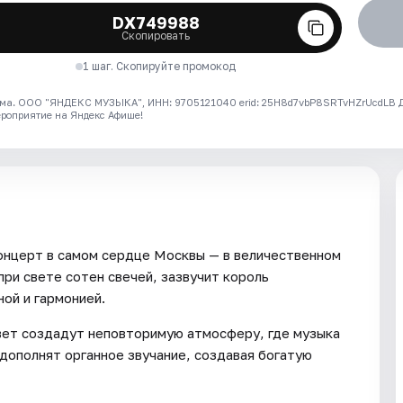
DX749988
Скопировать
1 шаг. Скопируйте промокод
ма. ООО "ЯНДЕКС МУЗЫКА", ИНН: 9705121040 erid: 25H8d7vbP8SRTvHZrUcdLB
ероприятие на Яндекс Афише!
концерт в самом сердце Москвы — в величественном
при свете сотен свечей, зазвучит король
ной и гармонией.
свет создадут неповторимую атмосферу, где музыка
дополнят органное звучание, создавая богатую