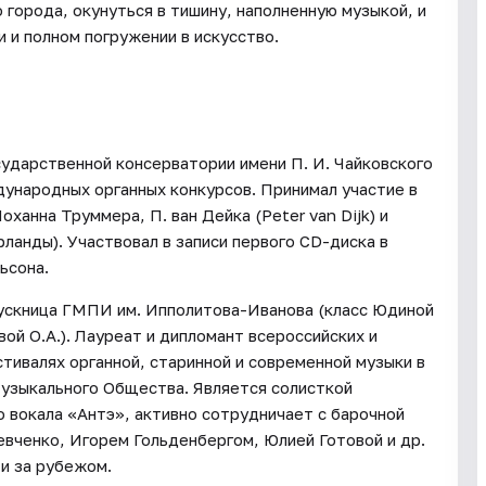
города, окунуться в тишину, наполненную музыкой, и
и и полном погружении в искусство.
ударственной консерватории имени П. И. Чайковского
дународных органных конкурсов. Принимал участие в
ханна Труммера, П. ван Дейка (Peter van Dijk) и
ланды). Участвовал в записи первого CD-диска в
ьсона.
пускница ГМПИ им. Ипполитова-Иванова (класс Юдиной
ой О.А.). Лауреат и дипломант всероссийских и
тивалях органной, старинной и современной музыки в
Музыкального Общества. Является солисткой
 вокала «Антэ», активно сотрудничает с барочной
евченко, Игорем Гольденбергом, Юлией Готовой и др.
и за рубежом.