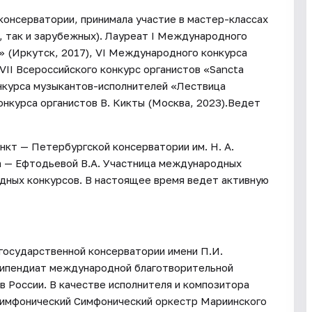
консерватории, принимала участие в мастер-классах
, так и зарубежных). Лауреат I Международного
» (Иркутск, 2017), VI Международного конкурса
 VII Всероссийского конкурс органистов «Sancta
конкурса музыкантов-исполнителей «Лествица
онкурса органистов В. Кикты (Москва, 2023).Ведет
нкт — Петербургской консерватории им. Н. А.
а — Ефтодьевой В.А. Участница международных
дных конкурсов. В настоящее время ведет активную
 государственной консерватории имени П.И.
типендиат международной благотворительной
 России. В качестве исполнителя и композитора
 симфонический Симфонический оркестр Мариинского