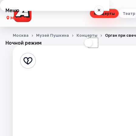
Меню
×
Концерты
Театр
Москва
Концерты
Москва
Музей Пушкина
Концерты
Орган при све
Ночной режим
☀
☾
Театр
Стендап
Выставки
Квесты
Экскурсии
Спорт
События