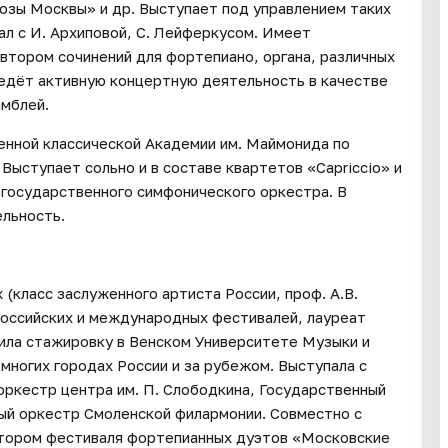
озы Москвы» и др. Выступает под управлением таких
пал с И. Архиповой, С. Лейферкусом. Имеет
автором сочинений для фортепиано, органа, различных
едёт активную концертную деятельность в качестве
амблей.
венной классической Академии им. Маймонида по
ыступает сольно и в составе квартетов «Capriccio» и
 государственного симфонического оркестра. В
льность.
 (класс заслуженного артиста России, проф. А.В.
российских и международных фестивалей, лауреат
ила стажировку в Венском Университете Музыки и
 многих городах России и за рубежом. Выступала с
оркестр центра им. П. Слободкина, Государственный
ый оркестр Смоленской филармонии. Совместно с
атором фестиваля фортепианных дуэтов «Московские