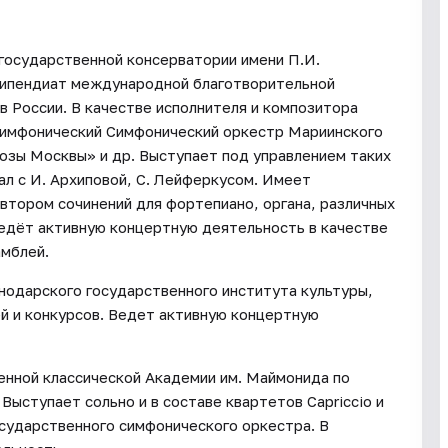
 государственной консерватории имени П.И.
типендиат международной благотворительной
 России. В качестве исполнителя и композитора
 симфонический Симфонический оркестр Мариинского
озы Москвы» и др. Выступает под управлением таких
пал с И. Архиповой, С. Лейферкусом. Имеет
автором сочинений для фортепиано, органа, различных
едёт активную концертную деятельность в качестве
амблей.
нодарского государственного института культуры,
й и конкурсов. Ведет активную концертную
венной классической Академии им. Маймонида по
ыступает сольно и в составе квартетов Capriccio и
осударственного симфонического оркестра. В