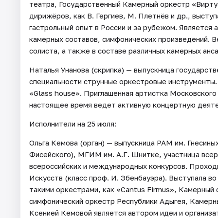
театра, Государственный Камерный оркестр «Вирту
дирижёров, как В. Гергиев, М. Плетнёв и др., высту
гастрольный опыт в России и за рубежом. Является 
камерных составов, симфонических произведений. В
солиста, а также в составе различных камерных анс
Наталья Унанова (скрипка) — выпускница государст
специальности струнные оркестровые инструменты. В
«Glass house». Приглашенная артистка Московского
настоящее время ведет активную концертную деяте
Исполнители на 25 июля:
Ольга Кемова (орган) — выпускница РАМ им. Гнесиных
Фисейского), МГИМ им. А.Г. Шнитке, участница все
всероссийских и международных конкурсов. Проход
Искусств (класс проф. И. Эбенбауэра). Выступала во
такими оркестрами, как «Cantus Firmus», Камерный 
симфонический оркестр Республики Адыгея, Камерн
Ксенией Кемовой является автором идеи и организ