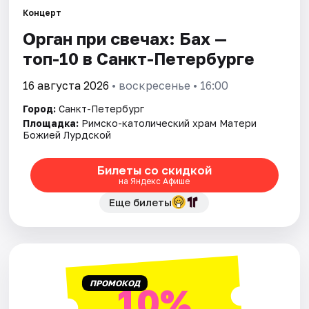
Концерт
Орган при свечах: Бах —
Города
топ-10 в Санкт-Петербурге
Площадки
16 августа 2026
• воскресенье • 16:00
Артисты
Город:
Санкт-Петербург
Площадка:
Римско-католический храм Матери
Рейтинги
Божией Лурдской
Билеты со скидкой
на Яндекс Афише
Еще билеты
ПРОМОКОД
10%