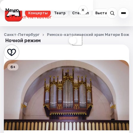
Меню
×
Концерты
Театр
Стендап
Выставки
Квест
Санкт-Петербург
Концерты
Санкт-Петербург
Римско-католический храм Матери Божи
Ночной режим
☀
☾
Театр
Стендап
6+
Выставки
Квесты
Экскурсии
Спорт
События