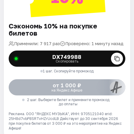
Сэкономь 10% на покупке
билетов
Применили: 7 917 раз
Проверено: 1 минуту назад
DX749988
Скопировать
1 шаг. Скопируйте промокод
от 1 000 ₽
на Яндекс Афише
2 шаг. Выберите билет и примените промокод
до оплаты
Реклама. ООО "ЯНДЕКС МУЗЫКА", ИНН: 9705121040 erid:
25H8d7vbP8SRTvHZrUcdLB
Действует до 30 сентября 2026
при покупке билетов от 3 000 ₽ на это мероприятие на Яндекс
Афише!