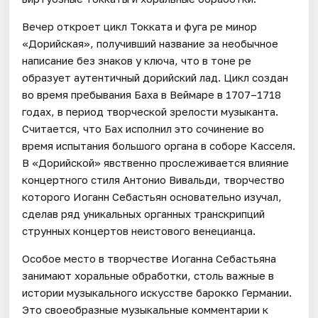
Вечер откроет цикл Токката и фуга ре минор
«Дорийская», получивший название за необычное
написание без знаков у ключа, что в тоне ре
образует аутентичный дорийский лад. Цикл создан
во время пребывания Баха в Веймаре в 1707–1718
годах, в период творческой зрелости музыканта.
Считается, что Бах исполнил это сочинение во
время испытания большого органа в соборе Касселя.
В «Дорийской» явственно прослеживается влияние
концертного стиля Антонио Вивальди, творчество
которого Иоганн Себастьян основательно изучал,
сделав ряд уникальных органных транскрипций
струнных концертов неистового венецианца.
Особое место в творчестве Иоганна Себастьяна
занимают хоральные обработки, столь важные в
истории музыкального искусстве барокко Германии.
Это своеобразные музыкальные комментарии к