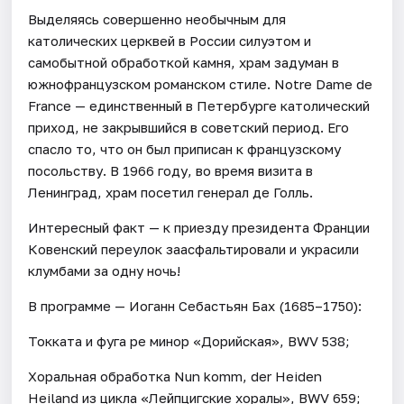
Выделяясь совершенно необычным для
католических церквей в России силуэтом и
самобытной обработкой камня, храм задуман в
южнофранцузском романском стиле. Notre Dame de
France — единственный в Петербурге католический
приход, не закрывшийся в советский период. Его
спасло то, что он был приписан к французскому
посольству. В 1966 году, во время визита в
Ленинград, храм посетил генерал де Голль.
Интересный факт — к приезду президента Франции
Ковенский переулок заасфальтировали и украсили
клумбами за одну ночь!
В программе — Иоганн Себастьян Бах (1685–1750):
Токката и фуга ре минор «Дорийская», BWV 538;
Хоральная обработка Nun komm, der Heiden
Heiland из цикла «Лейпцигские хоралы», BWV 659;