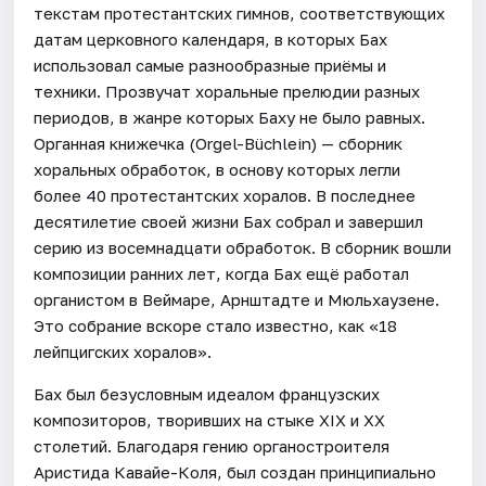
текстам протестантских гимнов, соответствующих
датам церковного календаря, в которых Бах
использовал самые разнообразные приёмы и
техники. Прозвучат хоральные прелюдии разных
периодов, в жанре которых Баху не было равных.
Органная книжечка (Orgel-Büchlein) — сборник
хоральных обработок, в основу которых легли
более 40 протестантских хоралов. В последнее
десятилетие своей жизни Бах собрал и завершил
серию из восемнадцати обработок. В сборник вошли
композиции ранних лет, когда Бах ещё работал
органистом в Веймаре, Арнштадте и Мюльхаузене.
Это собрание вскоре стало известно, как «18
лейпцигских хоралов».
Бах был безусловным идеалом французских
композиторов, творивших на стыке XIX и XX
столетий. Благодаря гению органостроителя
Аристида Кавайе-Коля, был создан принципиально