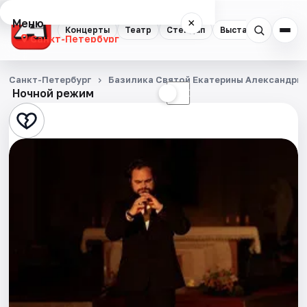
Меню
×
Концерты
Театр
Стендап
Выставки
Квест
Санкт-Петербург
Концерты
Санкт-Петербург
Базилика Святой Екатерины Александри
Ночной режим
☀
☾
Театр
Стендап
Выставки
Квесты
Экскурсии
Спорт
События