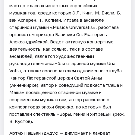
мастер-классах известных европейских
музыкантов, среди которых Э.Л. Кинг, М. Бисли, Б.
ван Асперен, Т. Копман. Играла в ансамбле
старинной музыки «Musica Universalis», работала
органистом прихода Базилики Св. Екатерины
Александрийской. Ведет активную концертную
деятельность, как сольно, так и в составе
ансамблей, является художественным
руководителем ансамбля старинной музыки Una
Volta, а также сооснователем одноименного клуба.
Кантор Лютеранской церкви Святой Анны
(Анненкирхе), автор и соведущий подкаста "Саша и
Маша«,посвящённого старинной музыке и
современным музыкантам, автор рассказов о
композиторах эпохи барокко, по которым был
поставлен спектакль «Воры, гении и хитрецы» (реж.
В. Кустов).
Артур Пашьян (дудук) — дипломант и лауреат