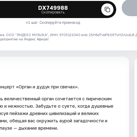
DX749988
Скопировать
1 шаг. Скопируйте промокод
ма. ООО "ЯНДЕКС МУЗЫКА", ИНН: 9705121040 erid: 25H8d7vbP8SRTvHZrUcdLB
ероприятие на Яндекс Афише!
онцерт «Орган и дудук при свечах».
сь величественный орган сочетается с лирическим
 и нежностью. Забудьте о суете, когда душевные
исуя пейзажи древних цивилизаций и великих
ми, обещая вас окружить аурой загадочности и
паузе — дыхание времени.