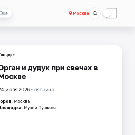
☀
☾
Москва
Ещё
Концерт
Орган и дудук при свечах в
Москве
24 июля 2026
• пятница
Город:
Москва
Площадка:
Музей Пушкина