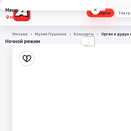
Меню
×
Концерты
Театр
Москва
Концерты
Москва
Музей Пушкина
Концерты
Орган и дудук 
Ночной режим
☀
☾
Театр
Стендап
Выставки
Квесты
Экскурсии
Спорт
События