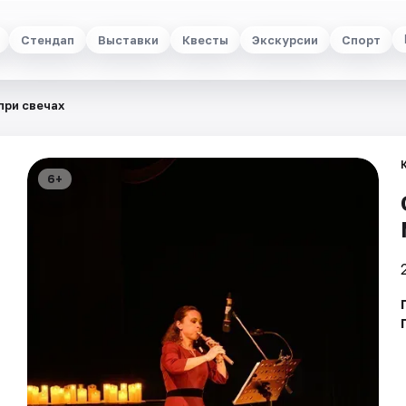
Стендап
Выставки
Квесты
Экскурсии
Спорт
при свечах
6+