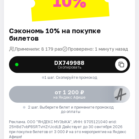
10%
Сэкономь 10% на покупке
билетов
Применили: 8 179 раз
Проверено: 1 минуту назад
DX749988
Скопировать
1 шаг. Скопируйте промокод
от 1 200 ₽
на Яндекс Афише
2 шаг. Выберите билет и примените промокод
до оплаты
Реклама. ООО "ЯНДЕКС МУЗЫКА", ИНН: 9705121040 erid:
25H8d7vbP8SRTvHZrUcdLB
Действует до 30 сентября 2026
при покупке билетов от 3 000 ₽ на это мероприятие на Яндекс
Афише!