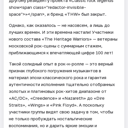
другому резиденту проекта «Classic rock legends
show<span class="redactor-invisible-
space">»</span>, и бренд «THW» был закрыт.
Однако, как оказалось — не насовсем, а лишь до
лучших времен. И эти времена настали! Участники
нового состава «The Heritage Warriors» — ветераны
московской рок-сцены с суммарным стажем,
приближающимся к впечатляющей цифре 100 лет!
Такой солидный опыт в рок-н-ролле — это верный
признак глубокого погружения музыкантов в
материал эпохи классического рока и гарантия
аутентичности исполнения тщательно отобранных
золотых и платиновых рок-хитов диапазоне от
«AC/DC», «Creedence» и «Nazareth» до «Dire
Straits», «Wings» и «Pink Floyd». А поскольку
участники группы видят свою задачу в том, чтобы
не только пробуждать ностальгические
воспоминания, но и дарить яркие эмоции и