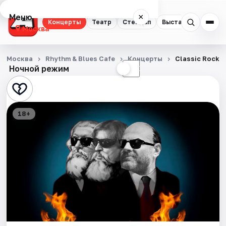
Меню
×
Концерты
Театр
Стендап
Выставки
Квест
Москва
Концерты
Москва
Rhythm & Blues Cafe
Концерты
Classic Rock L
Ночной режим
☀
☾
Театр
Стендап
18+
Выставки
Квесты
Экскурсии
Спорт
События