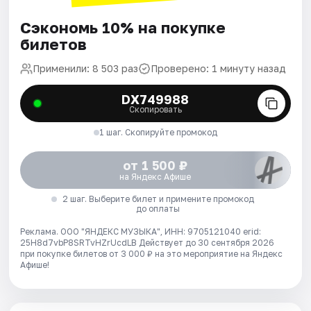
Сэкономь 10% на покупке
билетов
Применили: 8 503 раз
Проверено: 1 минуту назад
DX749988
Скопировать
1 шаг. Скопируйте промокод
от 1 500 ₽
на Яндекс Афише
2 шаг. Выберите билет и примените промокод
до оплаты
Реклама. ООО "ЯНДЕКС МУЗЫКА", ИНН: 9705121040 erid:
25H8d7vbP8SRTvHZrUcdLB
Действует до 30 сентября 2026
при покупке билетов от 3 000 ₽ на это мероприятие на Яндекс
Афише!