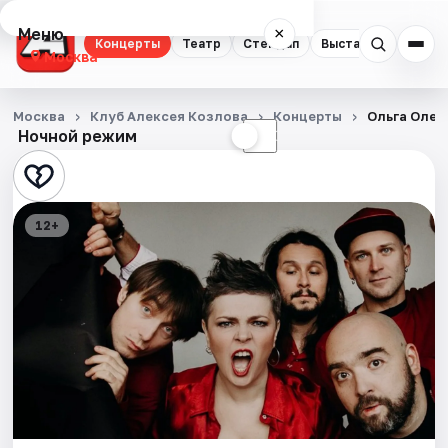
Меню
×
Концерты
Театр
Стендап
Выставки
Квест
Москва
Концерты
Москва
Клуб Алексея Козлова
Концерты
Ольга Олей
Ночной режим
☀
☾
Театр
Стендап
12+
Выставки
Квесты
Экскурсии
Спорт
События