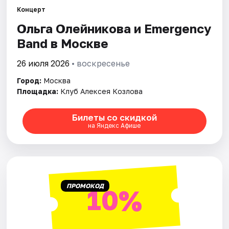
Концерт
Ольга Олейникова и Emergency
Города
Band в Москве
Площадки
26 июля 2026
• воскресенье
Артисты
Город:
Москва
Площадка:
Клуб Алексея Козлова
Рейтинги
Билеты со скидкой
на Яндекс Афише
ПРОМОКОД
10%