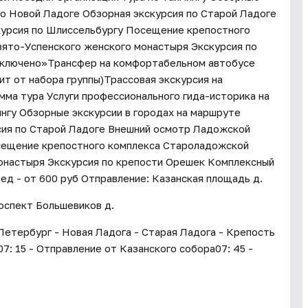
по Новой Ладоге Обзорная экскурсия по Старой Ладоге
курсия по Шлиссельбургу Посещение крепостного
ято-Успенского женского монастыря Экскурсия по
включено»Трансфер на комфортабельном автобусе
ит от набора группы)Трассовая экскурсия на
ма тура Услуги профессионального гида-историка на
ингу Обзорные экскурсии в городах на маршруте
рсия по Старой Ладоге Внешний осмотр Ладожской
сещение крепостного комплекса Староладожской
онастыря Экскурсия по крепости Орешек Комплексный
д - от 600 руб Отправление: Казанская площадь д.
роспект Большевиков д.
Петербург - Новая Ладога - Старая Ладога - Крепость
7: 15 - Отправление от Казанского собора07: 45 -