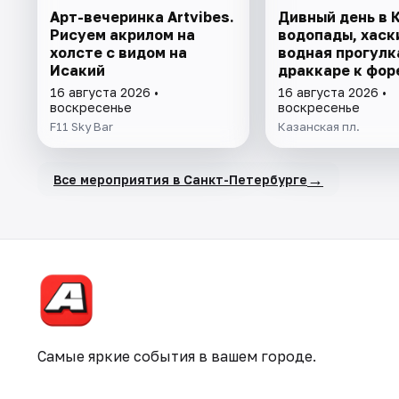
Арт-вечеринка Artvibes.
Дивный день в 
Рисуем акрилом на
водопады, хаск
холсте с видом на
водная прогулк
Исакий
драккаре к фор
ферме
16 августа 2026 •
16 августа 2026 •
воскресенье
воскресенье
F11 Sky Bar
Казанская пл.
→
Все мероприятия в Санкт-Петербурге
Самые яркие события в вашем городе.