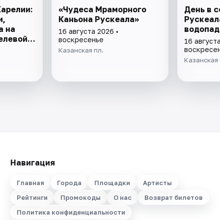
Карелии:
«Чудеса Мраморного
День в 
и,
Каньона Рускеала»
Рускеал
а на
водопад
16 августа 2026 •
елевой
воскресенье
16 августа
воскресе
Казанская пл.
Казанская 
Навигация
Главная
Города
Площадки
Артисты
Рейтинги
Промокоды
О нас
Возврат билетов
Политика конфиденциальности