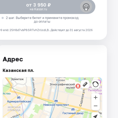
от 3 950 ₽
на Kassir.ru
2 шаг. Выберите билет и примените промокод
до оплаты
 erid: 25H8d7vbP8SRTvHZrUcdLB.
Действует до 31 августа 2026
Адрес
Казанская пл.