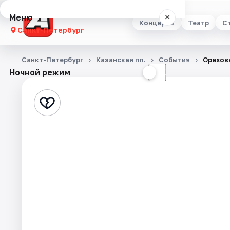
Меню
×
Концерты
Театр
С
Санкт-Петербург
Концерты
Санкт-Петербург
Казанская пл.
События
Ореховы
Ночной режим
☀
☾
Театр
Стендап
Выставки
Квесты
Экскурсии
Спорт
События