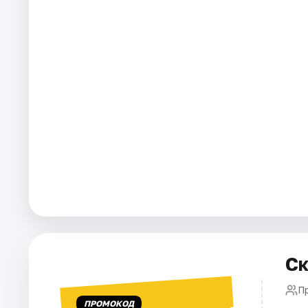
Города
Площадки
Артисты
Рейтинги
Ск
П
ПРОМОКОД