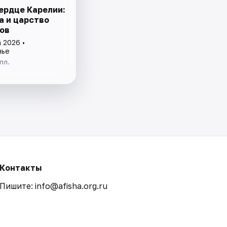
сердце Карелии:
а и царство
ов
 2026 •
нье
пл.
Контакты
Пишите: info@afisha.org.ru