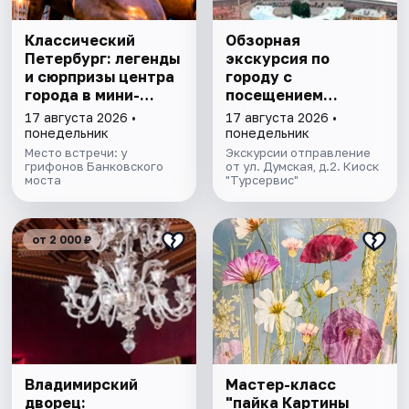
Классический
Обзорная
Петербург: легенды
экскурсия по
и сюрпризы центра
городу с
города в мини-
посещением
группе
Петропавловской
17 августа 2026 •
17 августа 2026 •
крепости
понедельник
понедельник
Место встречи: у
Экскурсии отправление
грифонов Банковского
от ул. Думская, д.2. Киоск
моста
"Турсервис"
от 2 000 ₽
Владимирский
Мастер-класс
дворец:
"пайка Картины