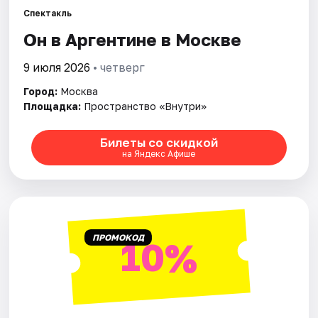
Спектакль
Он в Аргентине в Москве
Города
9 июля 2026
• четверг
Площадки
Город:
Москва
Артисты
Площадка:
Пространство «Внутри»
Рейтинги
Билеты со скидкой
на Яндекс Афише
ПРОМОКОД
10%