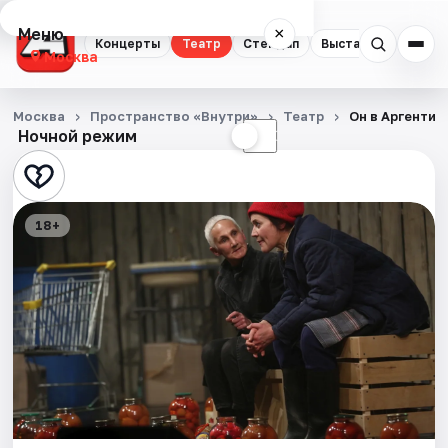
Меню
×
Концерты
Театр
Стендап
Выставки
Квест
Москва
Концерты
Москва
Пространство «Внутри»
Театр
Он в Аргентин
Ночной режим
☀
☾
Театр
Стендап
18+
Выставки
Квесты
Экскурсии
Спорт
События