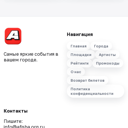
Навигация
Главная
Города
Самые яркие события в
Площадки
Артисты
вашем городе.
Рейтинги
Промокоды
О нас
Возврат билетов
Политика
конфиденциальности
Контакты
Пишите:
info@afisha.org.ru