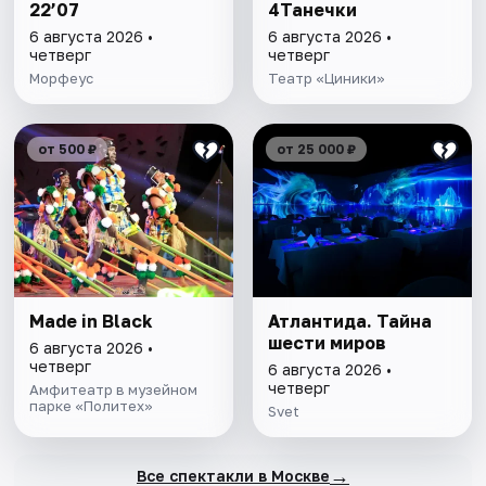
22’07
4Танечки
6 августа 2026 •
6 августа 2026 •
четверг
четверг
Морфеус
Театр «Циники»
от 500 ₽
от 25 000 ₽
Made in Black
Атлантида. Тайна
шести миров
6 августа 2026 •
четверг
6 августа 2026 •
четверг
Амфитеатр в музейном
парке «Политех»
Svet
→
Все спектакли в Москве