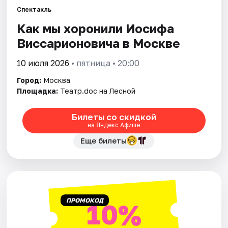
Спектакль
Как мы хоронили Иосифа
Города
Виссарионовича в Москве
Площадки
10 июля 2026
• пятница • 20:00
Артисты
Город:
Москва
Площадка:
Театр.doc на Лесной
Рейтинги
Билеты со скидкой
на Яндекс Афише
Еще билеты
ПРОМОКОД
10%