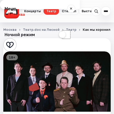
Меню
×
Концерты
Театр
Стендап
Выставки
Квест
Москва
Концерты
Москва
Театр.doc на Лесной
Театр
Как мы хоронили
Ночной режим
☀
☾
Театр
Стендап
18+
Выставки
Квесты
Экскурсии
Спорт
События