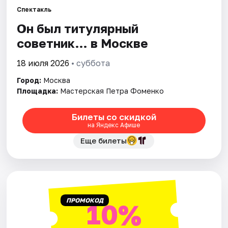
Спектакль
Он был титулярный
Города
советник… в Москве
Площадки
18 июля 2026
• суббота
Артисты
Город:
Москва
Площадка:
Мастерская Петра Фоменко
Рейтинги
Билеты со скидкой
на Яндекс Афише
Еще билеты
ПРОМОКОД
10%