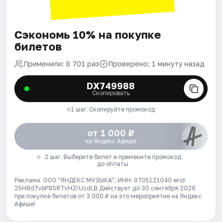
Сэкономь 10% на покупке
билетов
Применили: 8 701 раз
Проверено: 1 минуту назад
DX749988
Скопировать
1 шаг. Скопируйте промокод
от 1 000 ₽
на Яндекс Афише
2 шаг. Выберите билет и примените промокод
до оплаты
Реклама. ООО "ЯНДЕКС МУЗЫКА", ИНН: 9705121040 erid:
25H8d7vbP8SRTvHZrUcdLB
Действует до 30 сентября 2026
при покупке билетов от 3 000 ₽ на это мероприятие на Яндекс
Афише!