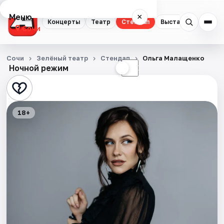
Меню
×
Концерты
Театр
Стендап
Выставки
Квест
Сочи
Концерты
Сочи
Зелёный театр
Стендап
Ольга Малащенко
Ночной режим
☀
☾
Театр
Стендап
18+
Выставки
Квесты
Экскурсии
Спорт
События