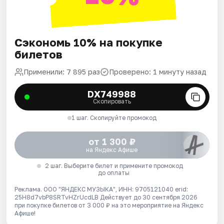
Сэкономь 10% на покупке
билетов
Применили: 7 895 раз
Проверено: 1 минуту назад
DX749988
Скопировать
1 шаг. Скопируйте промокод
от 1 300 ₽
на Яндекс Афише
2 шаг. Выберите билет и примените промокод
до оплаты
Реклама. ООО "ЯНДЕКС МУЗЫКА", ИНН: 9705121040 erid:
25H8d7vbP8SRTvHZrUcdLB
Действует до 30 сентября 2026
при покупке билетов от 3 000 ₽ на это мероприятие на Яндекс
Афише!