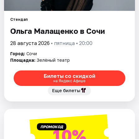
Города
Стендап
Ольга Малащенко в Сочи
Площадки
28 августа 2026
• пятница • 20:00
Артисты
Город:
Сочи
Рейтинги
Площадка:
Зелёный театр
Билеты со скидкой
на Яндекс Афише
Еще билеты
ПРОМОКОД
10%