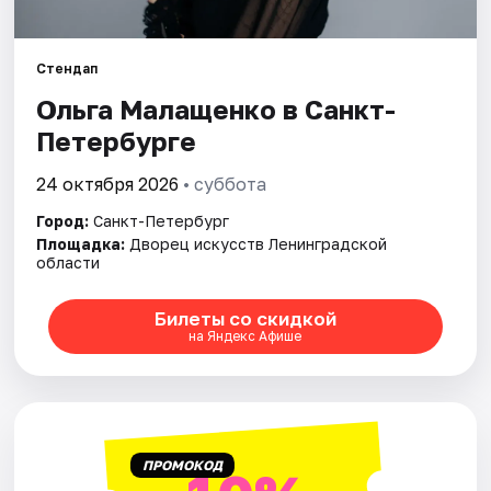
Города
Стендап
Ольга Малащенко в Санкт-
Площадки
Петербурге
Артисты
24 октября 2026
• суббота
Рейтинги
Город:
Санкт-Петербург
Площадка:
Дворец искусств Ленинградской
области
Билеты со скидкой
на Яндекс Афише
ПРОМОКОД