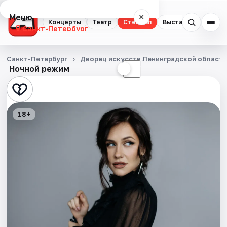
Меню
×
Концерты
Театр
Стендап
Выставки
Квест
Санкт-Петербург
Концерты
Санкт-Петербург
Дворец искусств Ленинградской област
Ночной режим
☀
☾
Театр
Стендап
18+
Выставки
Квесты
Экскурсии
Спорт
События