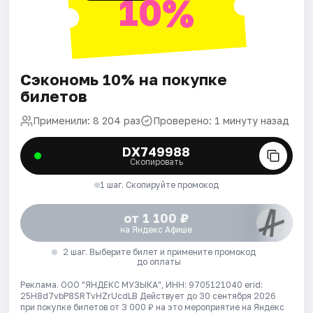
10%
Сэкономь 10% на покупке
билетов
Применили: 8 204 раз
Проверено: 1 минуту назад
DX749988
Скопировать
1 шаг. Скопируйте промокод
от 1 100 ₽
на Яндекс Афише
2 шаг. Выберите билет и примените промокод
до оплаты
Реклама. ООО "ЯНДЕКС МУЗЫКА", ИНН: 9705121040 erid:
25H8d7vbP8SRTvHZrUcdLB
Действует до 30 сентября 2026
при покупке билетов от 3 000 ₽ на это мероприятие на Яндекс