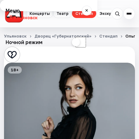
Меню
×
Концерты
Театр
Стендап
Экскурсии
Спор
Ульяновск
Концерты
Ульяновск
Дворец «Губернаторский»
Стендап
Ольга
Ночной режим
☀
☾
Театр
Стендап
18+
Экскурсии
Спорт
События
Города