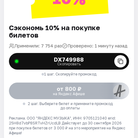
Сэкономь 10% на покупке
билетов
Применили: 7 754 раз
Проверено: 1 минуту назад
DX749988
Скопировать
1 шаг. Скопируйте промокод
от 800 ₽
на Яндекс Афише
2 шаг. Выберите билет и примените промокод
до оплаты
Реклама. ООО "ЯНДЕКС МУЗЫКА", ИНН: 9705121040 erid:
25H8d7vbP8SRTvHZrUcdLB
Действует до 30 сентября 2026
при покупке билетов от 3 000 ₽ на это мероприятие на Яндекс
Афише!