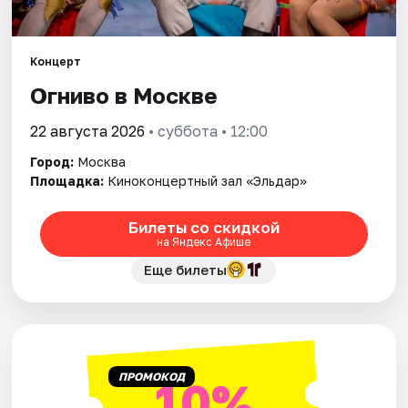
Города
Концерт
Площадки
Огниво в Москве
Артисты
22 августа 2026
• суббота • 12:00
Город:
Москва
Рейтинги
Площадка:
Киноконцертный зал «Эльдар»
Билеты со скидкой
на Яндекс Афише
Еще билеты
ПРОМОКОД
10%