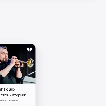
ght club
 2026 • вторник
сея Козлова