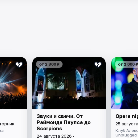
от 2 800 ₽
от 2 000 ₽
Звуки и свечи. От
Opera ni
Раймонда Паулса до
вторник
25 августа
Scorpions
ва
Клуб Алек
Unplugged
24 августа 2026 •