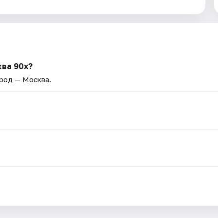
ква 90х?
ород — Москва.
.