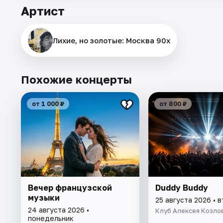
Артист
Лихие, но золотые: Москва 90х
Похожие концерты
от 1 000 ₽
от 800 ₽
Вечер французской
Duddy Buddy
музыки
25 августа 2026 • 
24 августа 2026 •
Клуб Алексея Козло
понедельник