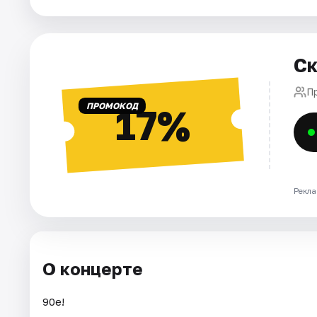
Города
Ск
Площадки
П
Артисты
ПРОМОКОД
17%
Рейтинги
Рекла
О концерте
90е!