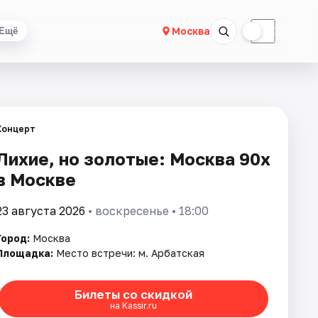
☀
☾
Москва
Ещё
Концерт
Лихие, но золотые: Москва 90х
в Москве
23 августа 2026
• воскресенье • 18:00
Город:
Москва
Площадка:
Место встречи: м. Арбатская
Билеты со скидкой
на Kassir.ru