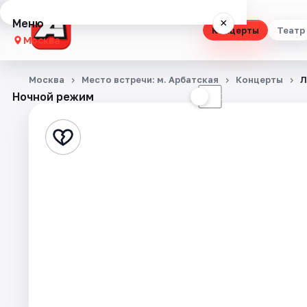
Меню
×
Концерты
Театр
Москва
Концерты
Москва
Место встречи: м. Арбатская
Концерты
Л
Ночной режим
☀
☾
Театр
Стендап
Выставки
Квесты
Экскурсии
Спорт
События