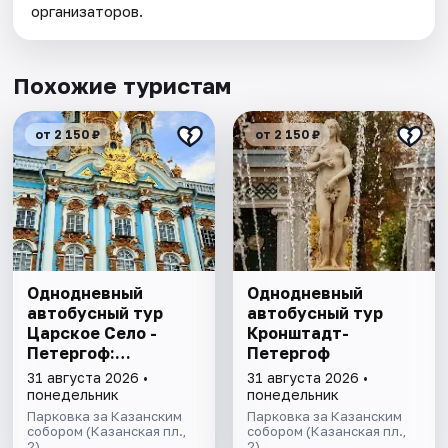
организаторов.
Похожие туристам
от 2 150 ₽
от 2 150 ₽
Однодневный
Однодневный
автобусный тур
автобусный тур
Царское Село -
Кронштадт-
Петергоф:
Петергоф
"Янтарная комната
31 августа 2026 •
31 августа 2026 •
и Фонтаны
понедельник
понедельник
Петергофа за 1
Парковка за Казанским
Парковка за Казанским
день"
собором (Казанская пл.,
собором (Казанская пл.,
2)
2)