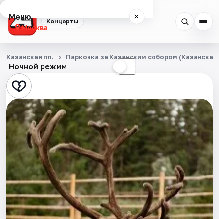
Меню
×
Концерты
Москва
Концерты
Казанская пл.
Парковка за Казанским собором (Казанская п
Ночной режим
☀
☾
Города
Площадки
Артисты
Рейтинги