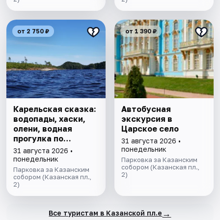
от 2 750 ₽
от 1 390 ₽
Карельская сказка:
Автобусная
водопады, хаски,
экскурсия в
олени, водная
Царское село
прогулка по
31 августа 2026 •
Ладожским шхерам
понедельник
31 августа 2026 •
на катере,
понедельник
Парковка за Казанским
знакомство с
собором (Казанская пл.,
Парковка за Казанским
2)
лютеранской
собором (Казанская пл.,
2)
кирхой.
→
Все туристам в Казанской пл.е