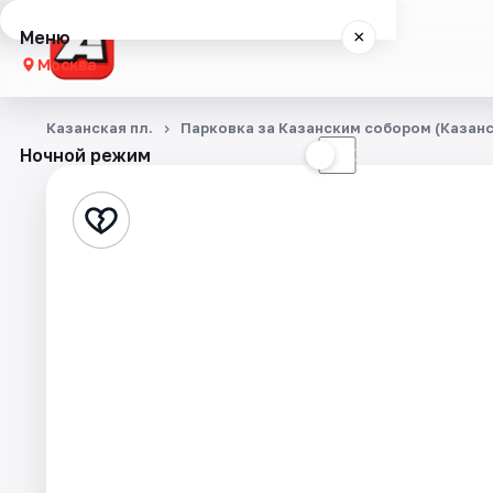
Меню
×
Москва
Концерты
Казанская пл.
Парковка за Казанским собором (Казанск
Ночной режим
☀
☾
Города
Площадки
Артисты
Рейтинги