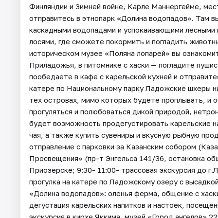
Финляндии и Зимней войне, Карле Маннергейме, мес
отправитесь в этнопарк «Долина водопадов». Там в
каскадными водопадами и успокаивающими лесными 
лосями, где сможете покормить и погладить животн
историческом музее «Поляна лопарей» вы ознакомит
Приладожья, в питомнике с хаски — погладите пушис
пообедаете в кафе с карельской кухней и отправите
катере по Национальному парку Ладожские шхеры ни
тех островах, мимо которых будете проплывать, и о
прогуляться и полюбоваться дикой природой, нетро
будет возможность продегустировать карельские нас
чая, а также купить сувениры и вкусную рыбную пр
отправление с парковки за Казанским собором (Казан
Просвещения» (пр-т Энгельса 141/36, остановка об
Приозерске; 9:30- 11:00- трассовая экскурсия до г.
прогулка на катере по Ладожскому озеру с высадкой
«Долина водопадов»: оленья ферма, общение с хаски
дегустация карельских напитков и настоек, посещен
экскурсия в кирхе Яккима, музей «Город ангелов» 22