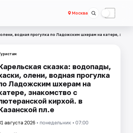
☀
☾
Москва
 олени, водная прогулка по Ладожским шхерам на катере, знако
Туристам
Карельская сказка: водопады,
хаски, олени, водная прогулка
по Ладожским шхерам на
катере, знакомство с
лютеранской кирхой. в
Казанской пл.е
31 августа 2026
• понедельник • 07:00