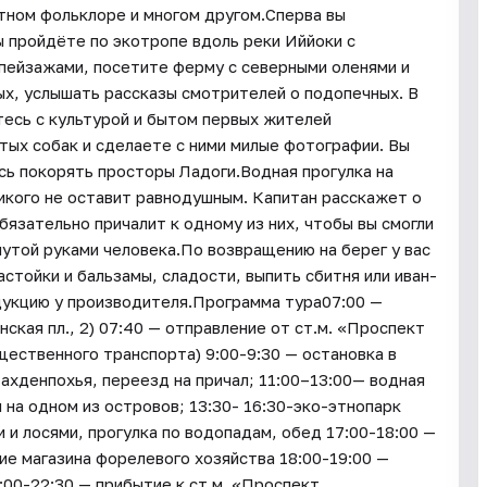
тном фольклоре и многом другом.Сперва вы
ы пройдёте по экотропе вдоль реки Иййоки с
пейзажами, посетите ферму с северными оленями и
ых, услышать рассказы смотрителей о подопечных. В
есь с культурой и бытом первых жителей
тых собак и сделаете с ними милые фотографии. Вы
сь покорять просторы Ладоги.Водная прогулка на
кого не оставит равнодушным. Капитан расскажет о
бязательно причалит к одному из них, чтобы вы смогли
нутой руками человека.По возвращению на берег у вас
тойки и бальзамы, сладости, выпить сбитня или иван-
одукцию у производителя.Программа тура07:00 —
ская пл., 2) 07:40 — отправление от ст.м. «Проспект
щественного транспорта) 9:00-9:30 — остановка в
Лахденпохья, переезд на причал; 11:00–13:00— водная
 на одном из островов; 13:30- 16:30-эко-этнопарк
 и лосями, прогулка по водопадам, обед 17:00-18:00 —
ие магазина форелевого хозяйства 18:00-19:00 —
:00-22:30 — прибытие к ст.м. «Проспект