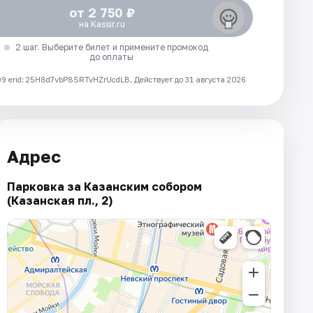
от 2 750 ₽
на Kassir.ru
2 шаг. Выберите билет и примените промокод
до оплаты
 erid: 25H8d7vbP8SRTvHZrUcdLB.
Действует до 31 августа 2026
Адрес
Парковка за Казанским собором
(Казанская пл., 2)