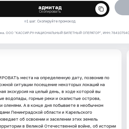
адмитад
Скопировать
1 шаг. Скопируйте промокод
ма. ООО "КАССИР.РУ-НАЦИОНАЛЬНЫЙ БИЛЕТНЫЙ ОПЕРАТОР", ИНН: 7841075409
ИРОВАТЬ места на определенную дату, позвонив по
рожной ситуации посещение некоторых локаций на
 экскурсия на целый день, в ходе которой вы
ные водопады, горные реки и скалистые острова,
 и оленями. А в конце дня побываете в необычном
идами Ленинградской области и Карельского
поведает об освоении и заселении этих земель
ерритории в Великой Отечественной войне, об истории