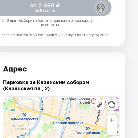
от 2 690 ₽
на Kassir.ru
2 шаг. Выберите билет и примените промокод
до оплаты
 erid: 25H8d7vbP8SRTvHZrUcdLB.
Действует до 31 августа 2026
Адрес
Парковка за Казанским собором
(Казанская пл., 2)