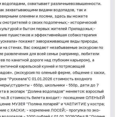
ми водопадами, охватывает различныевозвышенности.
ак захватывающими видами водопадов, так и
еверными оленями и лосями, здесь вы можете
ы смотрителей о своих подопечных;- исторический
 культурой и бытом первых жителей Приладожья;-
кание пушистиков и эффективнейшая собакотерапия
«Рускеала» покажет завораживающие виды природы,
и на стенах. Вас ожидают незабываемые экскурсии по
е развлечения для всей семьи (например, любители
в по канатной дороге над глубоким карьером), а
тентичной карельской кухней и потрясающей
адов». (экскурсия по оленьей ферме, общение с хаски,
арке "Рускеала"С 01.01.2026 стоимость входного
неры\студенты - 650р, школьники - 550р, дети до 7
ета в экопарк "Долина водопадов" меняется: взрослый
латно.В стоимость билета входит:- посещение ОЛЕНЬЕЙ
ение МУЗЕЯ "Поляна лопарей" и ЧАЕПИТИЕ у костра;
е с ХАСКИ; - кормление ЛОСЕЙ;- прогулка по эко-
 водопадов - 1000 рублей с 01.01.2026Обед:В "Долине