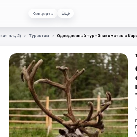
Концерты
Ещё
ая пл., 2)
Туристам
Однодневный тур «Знакомство с Карел