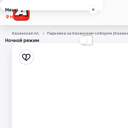
Меню
×
Москва
Концерты
Казанская пл.
Парковка за Казанским собором (Казанск
Ночной режим
☀
☾
Города
Площадки
Артисты
Рейтинги