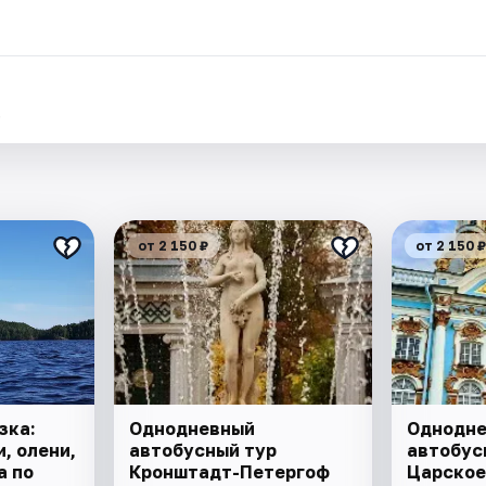
.
от 2 150 ₽
от 2 150 ₽
зка:
Однодневный
Однодн
, олени,
автобусный тур
автобус
а по
Кронштадт-Петергоф
Царское