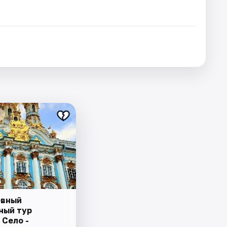
евный
ный тур
 Село -