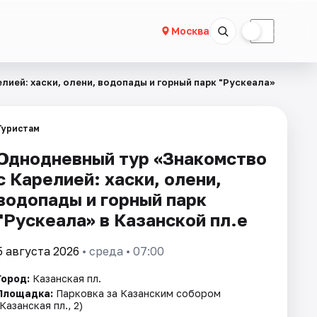
☀
☾
Москва
ией: хаски, олени, водопады и горный парк "Рускеала»
Туристам
Однодневный тур «Знакомство
с Карелией: хаски, олени,
водопады и горный парк
"Рускеала» в Казанской пл.е
5 августа 2026
• среда • 07:00
Город:
Казанская пл.
Площадка:
Парковка за Казанским собором
(Казанская пл., 2)