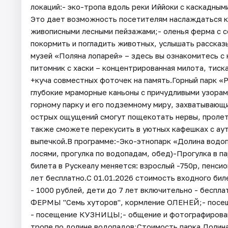
локаций:- эко-тропа вдоль реки Иййоки с каскадны
Это дает возможность посетителям наслаждаться к
живописными лесными пейзажами;- оленья ферма с с
покормить и погладить животных, услышать рассказ
музей «Поляна лопарей» – здесь вы ознакомитесь с
питомник с хаски – концентрированная милота, тис
+куча совместных фоточек на память.Горный парк 
глубокие мраморные каньоны с причудливыми узорам
горному парку и его подземному миру, захватывающи
острых ощущений смогут пощекотать нервы, пролете
также сможете перекусить в уютных кафешках с ау
выпечкой.В программе:-Эко-этнопарк «Долина водоп
лосями, прогулка по водопадам, обед)-Прогулка в п
билета в Рускеалу меняется: взрослый -750р, пенсио
лет бесплатно.С 01.01.2026 стоимость входного бил
- 1000 рублей, дети до 7 лет включительно - бесп
ФЕРМЫ "Семь хуторов", кормление ОЛЕНЕЙ;- посещ
- посещение КУЗНИЦЫ;- общение и фотографировани
тропе по долине водопадов;Стоимость парка Долина