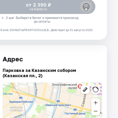
от 2 390 ₽
на Kassir.ru
2 шаг. Выберите билет и примените промокод
до оплаты
 erid: 25H8d7vbP8SRTvHZrUcdLB.
Действует до 31 августа 2026
Адрес
Парковка за Казанским собором
(Казанская пл., 2)