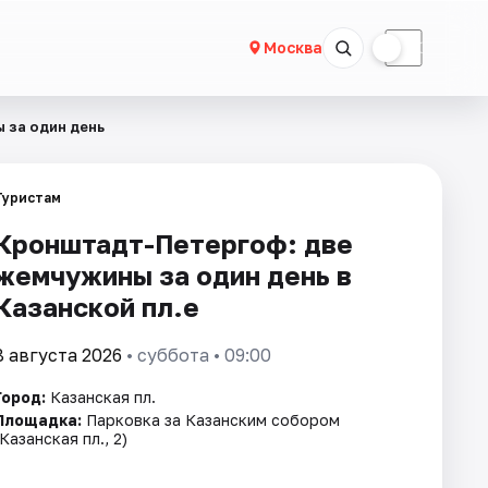
☀
☾
Москва
ны за один день
Туристам
​​​​​​​Кронштадт-Петергоф: две
жемчужины за один день в
Казанской пл.е
8 августа 2026
• суббота • 09:00
Город:
Казанская пл.
Площадка:
Парковка за Казанским собором
(Казанская пл., 2)