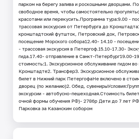
парком на берегу залива и роскошными дворцами. П
свободное время, чтобы самостоятельно прогулятьс
красотами или перекусить.Программа тура:9.00 - пос
трассовая экскурсия от Петербурга до Кронштадта1
кронштадтский футшток, Петровский док, Петровска
посещение Морского собора12.40- 14.10 - посещени
- трассовая экскурсия в Петергоф.15.10-17.30- Эк
гида.17.40- отправление в Санкт-Петербург19.00-19
стоимость:1. Экскурсионное обслуживание гидом во 
Кронштадте2. Трансфер3. Экскурсионное обслужива
билет в Нижний парк ПетергофаНе включено в стои
дворец (по желанию)2. Обед, сувенирыУсловия:Групп
экскурсии - автобусно-пешеходная.Стоимость биле
очной формы обучения РФ)- 2786р Дети до 7 лет РФ
Парковка за Казанским собором