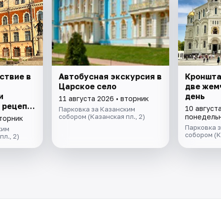
ствие в
Автобусная экскурсия в
​​​​​​​Кро
Царское село
две жем
и
день
11 августа 2026 • вторник
, рецепт
10 августа
Парковка за Казанским
енделя и
собором (Казанская пл., 2)
понедель
вторник
Монрепо.
Парковка 
ким
собором (К
л., 2)