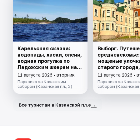
Карельская сказка:
Выборг. Путеше
водопады, хаски, олени,
средневековье:
водная прогулка по
мощеные улочк
Ладожским шхерам на
старого города
катере, знакомство с
Выборгского кр
11 августа 2026 • вторник
11 августа 2026 • 
лютеранской кирхой.
легенды парка 
Парковка за Казанским
Парковка за Казанс
собором (Казанская пл., 2)
собором (Казанская п
→
Все туристам в Казанской пл.е