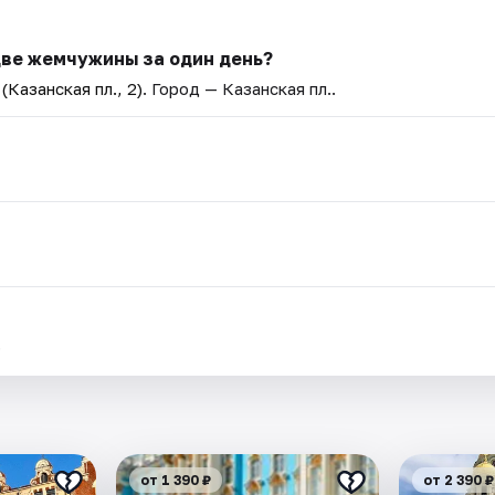
: две жемчужины за один день?
Казанская пл., 2)
. Город — Казанская пл..
.
от 1 390 ₽
от 2 390 ₽