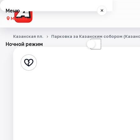
Меню
×
Москва
Концерты
Казанская пл.
Парковка за Казанским собором (Казанск
Ночной режим
☀
☾
Города
Площадки
Артисты
Рейтинги