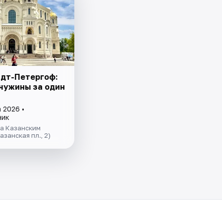
нштадт-Петергоф:
чужины за один
 2026 •
ник
за Казанским
азанская пл., 2)