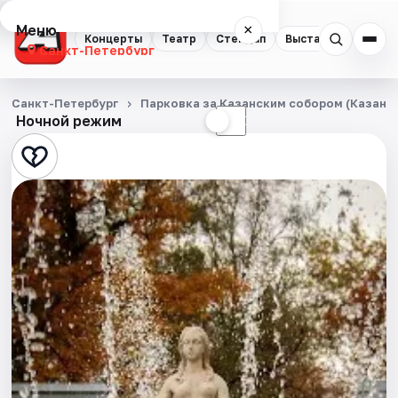
Меню
×
Концерты
Театр
Стендап
Выставки
Квест
Санкт-Петербург
Концерты
Санкт-Петербург
Парковка за Казанским собором (Казанска
Ночной режим
☀
☾
Театр
Стендап
Выставки
Квесты
Экскурсии
Спорт
События