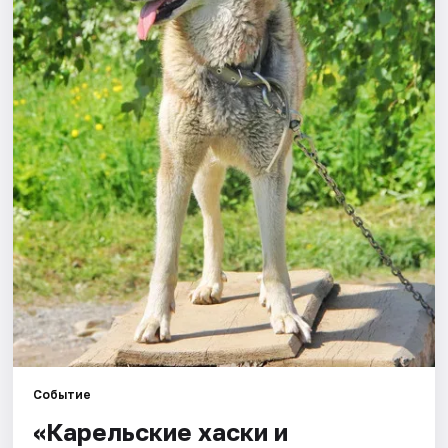
Города
Площадки
Артисты
Рейтинги
Событие
«Карельские хаски и