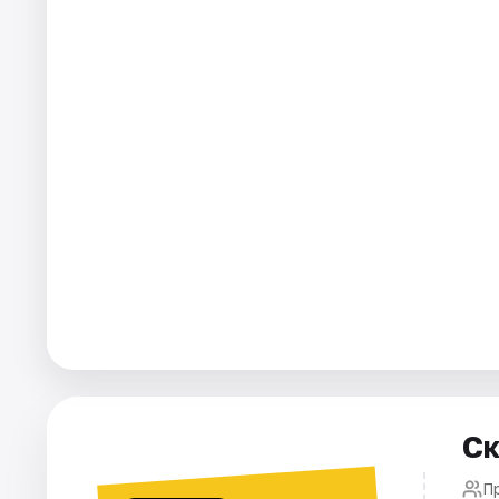
Города
Площадки
Артисты
Рейтинги
Ск
П