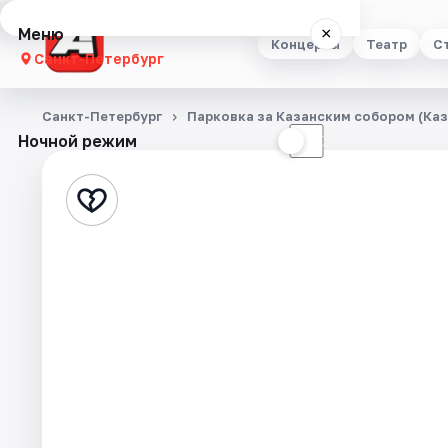
Меню
×
Концерты
Театр
С
Санкт-Петербург
Концерты
Санкт-Петербург
Парковка за Казанским собором (Каза
Ночной режим
☀
☾
Театр
Стендап
Выставки
Квесты
Экскурсии
Спорт
События