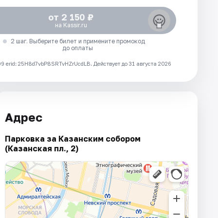
от 2 150 ₽
на Kassir.ru
2 шаг. Выберите билет и примените промокод
до оплаты
 erid: 25H8d7vbP8SRTvHZrUcdLB.
Действует до 31 августа 2026
Адрес
Парковка за Казанским собором
(Казанская пл., 2)