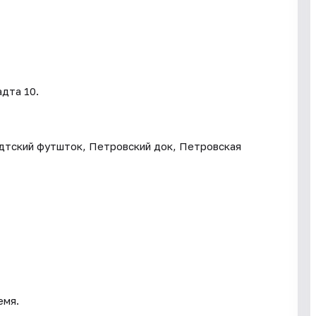
дта 10.
адтский футшток, Петровский док, Петровская
емя.