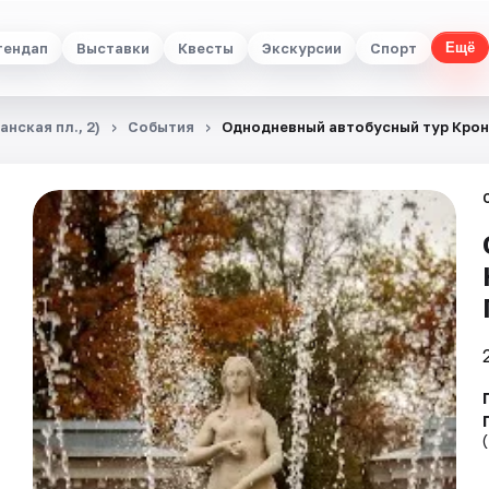
тендап
Выставки
Квесты
Экскурсии
Спорт
Ещё
нская пл., 2)
События
Однодневный автобусный тур Кро