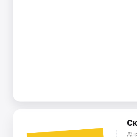
Города
Площадки
Артисты
Рейтинги
Ск
П