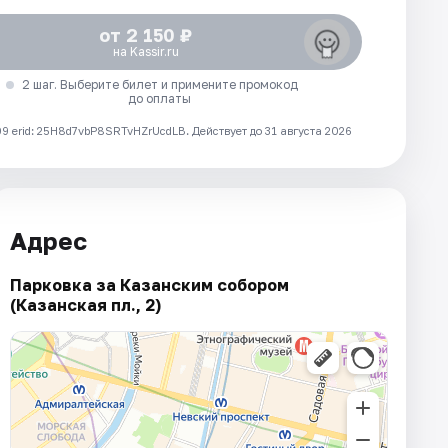
от 2 150 ₽
на Kassir.ru
2 шаг. Выберите билет и примените промокод
до оплаты
 erid: 25H8d7vbP8SRTvHZrUcdLB.
Действует до 31 августа 2026
Адрес
Парковка за Казанским собором
(Казанская пл., 2)