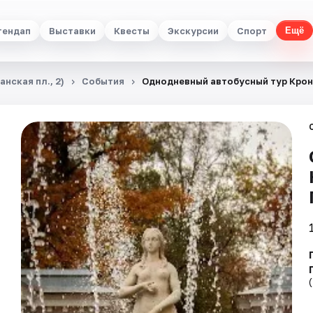
тендап
Выставки
Квесты
Экскурсии
Спорт
Ещё
нская пл., 2)
События
Однодневный автобусный тур Кро