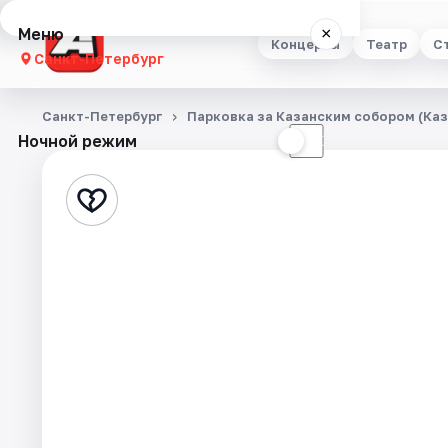
Меню
×
Концерты
Театр
С
Санкт-Петербург
Концерты
Санкт-Петербург
Парковка за Казанским собором (Каза
Ночной режим
☀
☾
Театр
Стендап
Выставки
Квесты
Экскурсии
Спорт
События