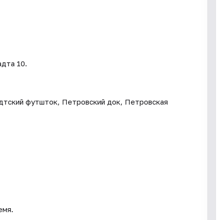
дта 10.
адтский футшток, Петровский док, Петровская
емя.