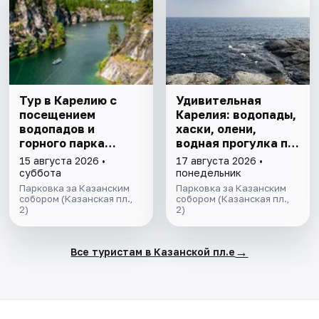
Тур в Карелию с
Удивительная
посещением
Карелия: водопады,
водопадов и
хаски, олени,
горного парка
водная прогулка по
«Рускеала»
Ладожским шхерам
15 августа 2026 •
17 августа 2026 •
на ладье,
суббота
понедельник
посещение рыбной
Парковка за Казанским
Парковка за Казанским
собором (Казанская пл.,
фермы.
собором (Казанская пл.,
2)
2)
→
Все туристам в Казанской пл.е