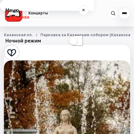
Меню
×
Концерты
Москва
Концерты
Казанская пл.
Парковка за Казанским собором (Казанская п
Ночной режим
☀
☾
Города
Площадки
Артисты
Рейтинги