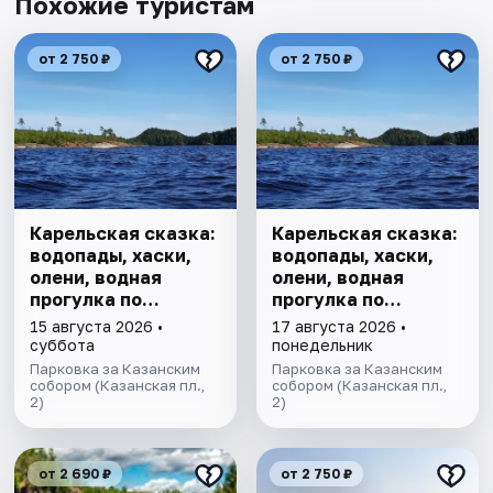
Похожие туристам
от 2 750 ₽
от 2 750 ₽
Карельская сказка:
Карельская сказка:
водопады, хаски,
водопады, хаски,
олени, водная
олени, водная
прогулка по
прогулка по
Ладожским шхерам
Ладожским шхерам
15 августа 2026 •
17 августа 2026 •
на катере,
на катере,
суббота
понедельник
знакомство с
знакомство с
Парковка за Казанским
Парковка за Казанским
лютеранской
собором (Казанская пл.,
лютеранской
собором (Казанская пл.,
2)
2)
кирхой.
кирхой.
от 2 690 ₽
от 2 750 ₽