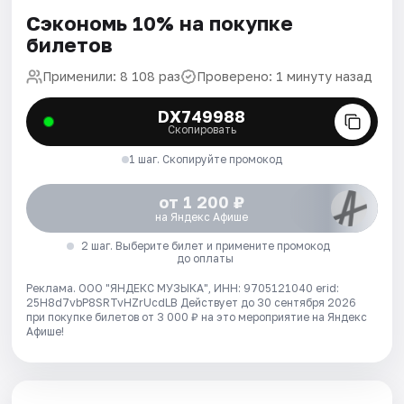
Сэкономь 10% на покупке
билетов
Применили: 8 108 раз
Проверено: 1 минуту назад
DX749988
Скопировать
1 шаг. Скопируйте промокод
от 1 200 ₽
на Яндекс Афише
2 шаг. Выберите билет и примените промокод
до оплаты
Реклама. ООО "ЯНДЕКС МУЗЫКА", ИНН: 9705121040 erid:
25H8d7vbP8SRTvHZrUcdLB
Действует до 30 сентября 2026
при покупке билетов от 3 000 ₽ на это мероприятие на Яндекс
Афише!