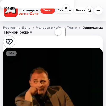
Меню
×
Концерты
Театр
Стендап
Выставки
Квест
Ростов-на-Дону
Концерты
Ростов-на-Дону
Человек в кубе
Театр
Одинокая жен
Ночной режим
☀
☾
Театр
Стендап
16+
Выставки
Квесты
Экскурсии
Спорт
События