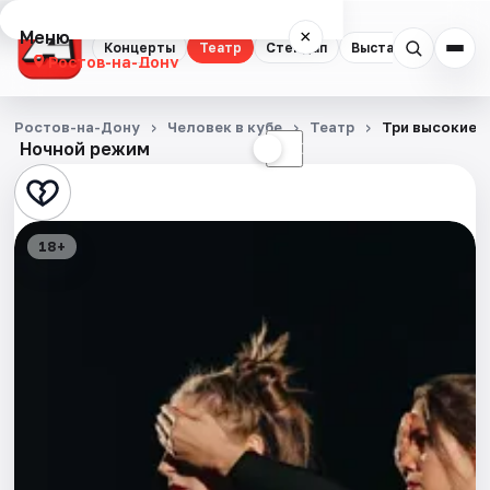
Меню
×
Концерты
Театр
Стендап
Выставки
Квест
Ростов-на-Дону
Концерты
Ростов-на-Дону
Человек в кубе
Театр
Три высокие 
Ночной режим
☀
☾
Театр
Стендап
18+
Выставки
Квесты
Экскурсии
Спорт
События