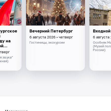
бургское
Вечерний Петербург
Входной
я
6 августа 2026 • четверг
6 августа 
ду на
Гостиницы, экскурсии
Особняк М
ой
(Музей по
России)
ивой
етверг
ом
я звука"
да
жная)