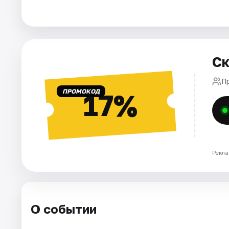
Города
Площадки
Ск
Артисты
П
ПРОМОКОД
17%
Рейтинги
Рекла
О событии