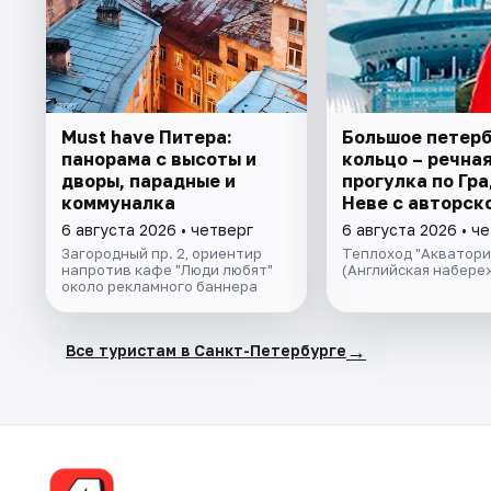
Must have Питера:
Большое петер
панорама с высоты и
кольцо – речна
дворы, парадные и
прогулка пo Гра
коммуналка
Неве с авторск
экскурсией и ж
6 августа 2026 • четверг
6 августа 2026 • ч
музыкой в тёпл
Загородный пр. 2, ориентир
Теплоход "Акватори
салоне теплохо
напротив кафе "Люди любят"
(Английская набере
около рекламного баннера
→
Все туристам в Санкт-Петербурге