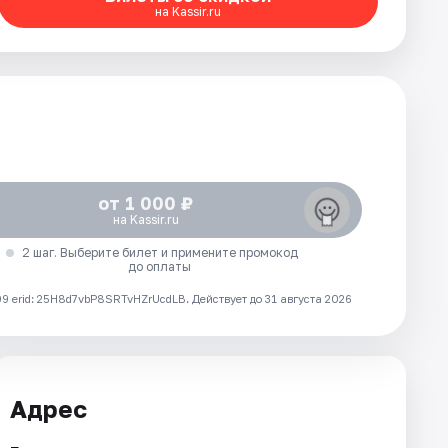
на Kassir.ru
от 1 000 ₽
на Kassir.ru
2 шаг. Выберите билет и примените промокод
до оплаты
 erid: 25H8d7vbP8SRTvHZrUcdLB.
Действует до 31 августа 2026
Адрес