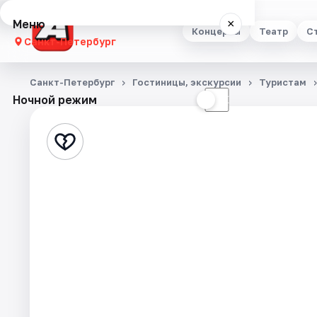
Меню
×
Концерты
Театр
С
Санкт-Петербург
Концерты
Санкт-Петербург
Гостиницы, экскурсии
Туристам
Ночной режим
☀
☾
Театр
Стендап
Выставки
Квесты
Экскурсии
Спорт
События