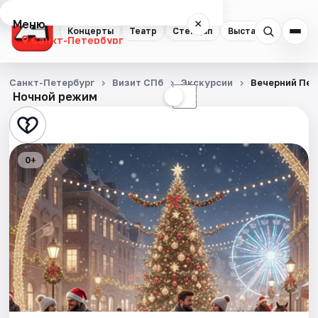
Меню
×
Концерты
Театр
Стендап
Выставки
Квест
Санкт-Петербург
Концерты
Санкт-Петербург
Визит СПб
Экскурсии
Вечерний Пет
Ночной режим
☀
☾
Театр
Стендап
0+
Выставки
Квесты
Экскурсии
Спорт
События