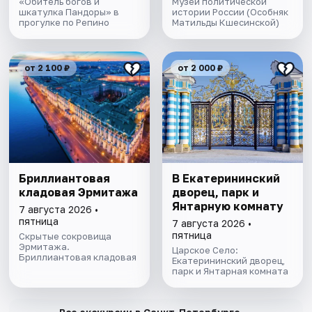
«Обитель богов и
Музей политической
шкатулка Пандоры» в
истории России (Особняк
прогулке по Репино
Матильды Кшесинской)
от 2 100 ₽
от 2 000 ₽
Бриллиантовая
В Екатерининский
кладовая Эрмитажа
дворец, парк и
Янтарную комнату
7 августа 2026 •
пятница
7 августа 2026 •
пятница
Скрытые сокровища
Эрмитажа.
Царское Село:
Бриллиантовая кладовая
Екатерининский дворец,
парк и Янтарная комната