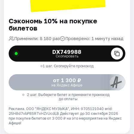
Сэкономь 10% на покупке
билетов
Применили: 8 180 раз
Проверено: 1 минуту назад
DX749988
Скопировать
1 шаг. Скопируйте промокод
от 1 300 ₽
на Яндекс Афише
2 шаг. Выберите билет и примените промокод
до оплаты
Реклама. ООО "ЯНДЕКС МУЗЫКА", ИНН: 9705121040 erid:
25H8d7vbP8SRTvHZrUcdLB
Действует до 30 сентября 2026
при покупке билетов от 3 000 ₽ на это мероприятие на Яндекс
Афише!