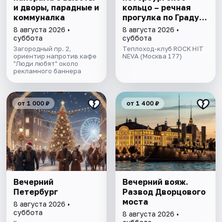
и дворы, парадные и
кольцо – речная
коммуналка
прогулка пo Граду
на Неве с
8 августа 2026 •
8 августа 2026 •
авторской
суббота
суббота
экскурсией и живой
Загородный пр. 2,
Теплоход-клуб ROCK HIT
ориентир напротив кафе
музыкой в тёплом
NEVA (Москва 177)
"Люди любят" около
салоне теплохода
рекламного баннера
от 1 000 ₽
от 1 400 ₽
Вечерний
Вечерний вояж.
Петербург
Развод Дворцового
моста
8 августа 2026 •
суббота
8 августа 2026 •