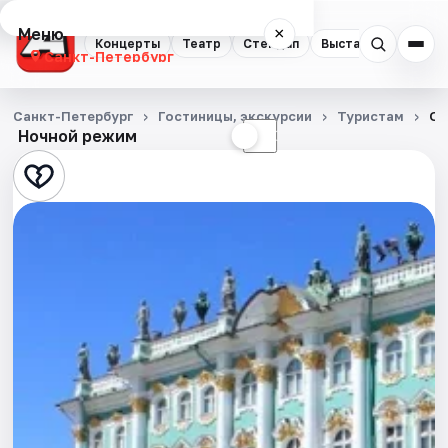
Меню
×
Концерты
Театр
Стендап
Выставки
Квест
Санкт-Петербург
Концерты
Санкт-Петербург
Гостиницы, экскурсии
Туристам
Об
Ночной режим
☀
☾
Театр
Стендап
Выставки
Квесты
Экскурсии
Спорт
События