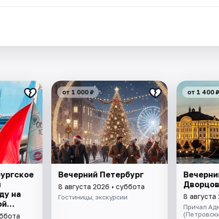
.
от 1 000 ₽
от 1 400 
бургское
Вечерний Петербург
Вечерни
я
Дворцов
8 августа 2026 • суббота
ду на
8 августа
Гостиницы, экскурсии
ой
Причал Адм
ивой
(Петровски
уббота