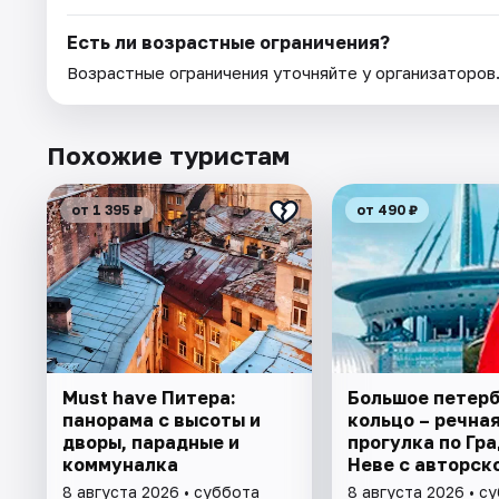
Есть ли возрастные ограничения?
Возрастные ограничения уточняйте у организаторов
Похожие туристам
от 1 395 ₽
от 490 ₽
Must have Питера:
Большое петер
панорама с высоты и
кольцо – речна
дворы, парадные и
прогулка пo Гра
коммуналка
Неве с авторск
экскурсией и ж
8 августа 2026 • суббота
8 августа 2026 • с