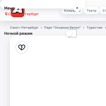
Меню
×
Концерты
Театр
С
Санкт-Петербург
Концерты
Санкт-Петербург
Парк "Озорные белки"
Туристам
Ночной режим
☀
☾
Театр
Стендап
Выставки
Квесты
Экскурсии
Спорт
События