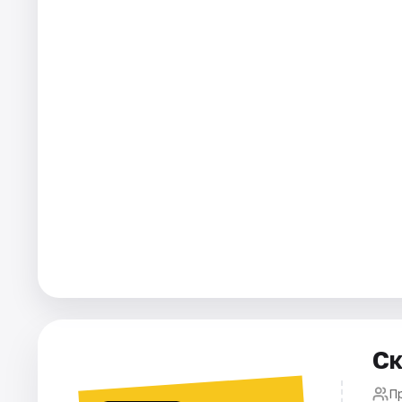
Города
Площадки
Артисты
Рейтинги
Ск
П