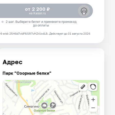
от 2 200 ₽
на Kassir.ru
2 шаг. Выберите билет и примените промокод
до оплаты
 erid: 25H8d7vbP8SRTvHZrUcdLB.
Действует до 31 августа 2026
Адрес
Парк "Озорные белки"