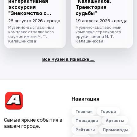
интерактивная
"Калашников.
экскурсия
Траектория
"Знакомство с
судьбы"
музеем"
26 августа 2026 • среда
19 августа 2026 • среда
Музейно-выставочный
Музейно-выставочный
комплекс стрелкового
комплекс стрелкового
оружия имени М. Т.
оружия имени М. Т.
Калашникова
Калашникова
→
Все музеи в Ижевске
Навигация
Главная
Города
Самые яркие события в
Площадки
Артисты
вашем городе.
Рейтинги
Промокоды