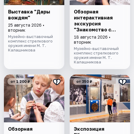
Выставка "Дары
Обзорная
вождям"
интерактивная
экскурсия
25 августа 2026 •
"Знакомство с
вторник
музеем"
Музейно-выставочный
18 августа 2026 •
комплекс стрелкового
вторник
оружия имени М. Т.
Музейно-выставочный
Калашникова
комплекс стрелкового
оружия имени М. Т.
Калашникова
от 1 200 ₽
от 350 ₽
Обзорная
Экспозиция