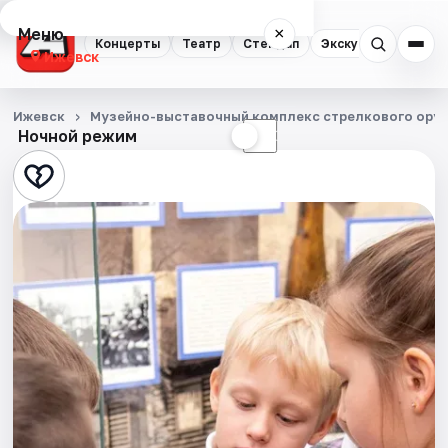
Меню
×
Концерты
Театр
Стендап
Экскурсии
Спор
Ижевск
Концерты
Ижевск
Музейно-выставочный комплекс стрелкового оруж
Ночной режим
☀
☾
Театр
Стендап
Экскурсии
Спорт
События
Города