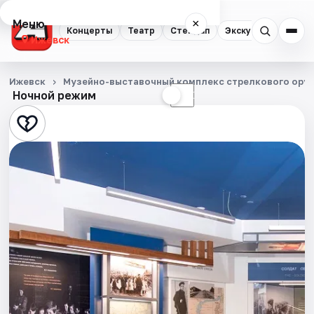
Меню
×
Концерты
Театр
Стендап
Экскурсии
Спор
Ижевск
Концерты
Ижевск
Музейно-выставочный комплекс стрелкового оруж
Ночной режим
☀
☾
Театр
Стендап
Экскурсии
Спорт
События
Города