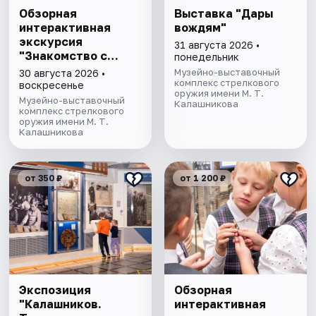
Обзорная
Выставка "Дары
интерактивная
вождям"
экскурсия
31 августа 2026 •
"Знакомство с
понедельник
музеем"
Музейно-выставочный
30 августа 2026 •
комплекс стрелкового
воскресенье
оружия имени М. Т.
Музейно-выставочный
Калашникова
комплекс стрелкового
оружия имени М. Т.
Калашникова
от 350 ₽
от 1 200 ₽
Экспозиция
Обзорная
"Калашников.
интерактивная