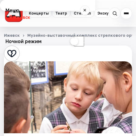
Меню
×
Концерты
Театр
Стендап
Экскурсии
Спор
Ижевск
Концерты
Ижевск
Музейно-выставочный комплекс стрелкового оруж
Ночной режим
☀
☾
Театр
Стендап
Экскурсии
Спорт
События
Города