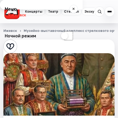
Меню
×
Концерты
Театр
Стендап
Экскурсии
Спор
Ижевск
Концерты
Ижевск
Музейно-выставочный комплекс стрелкового оруж
Ночной режим
☀
☾
Театр
Стендап
Экскурсии
Спорт
События
Города